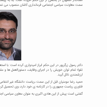
استاندار اصفهان در بخشی از این حکم افزوده است: بنا به پیشنها
سمت معاونت سیاسی اجتماعی فرمانداری کاشان منصوب می نما
دکتر رسول زرگرپور در این حکم ابراز امیدواری کرده است: با اس
تقوا؛ تمام توان خویش را در اجرای وظایف، دستورالعمل ها و مق
ارزشمندی نائل آیید.
حمید رضا مومنیان قبل از این سمت ،ریاست دانشگاه غیر انتفا
فناوری ریاست جمهوری را در کارنامه ی خود دارد، وی تحصیل ک
گفتنی است پیش از این هادی اکبری به عنوان معاون سیاسی اجتم