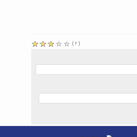
( ۲ )