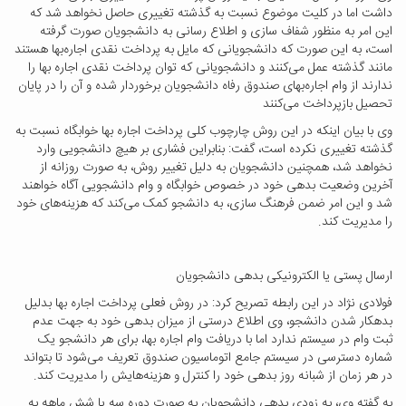
داشت اما در کلیت موضوع نسبت به گذشته تغییری حاصل نخواهد شد که
این امر به منظور شفاف سازی و اطلاع رسانی به دانشجویان صورت گرفته
است، به این صورت که دانشجویانی که مایل به پرداخت نقدی اجاره‌بها هستند
مانند گذشته عمل می‌کنند و دانشجویانی که توان پرداخت نقدی اجاره بها را
ندارند از وام اجاره‌بهای صندوق رفاه دانشجویان برخوردار شده و آن را در پایان
تحصیل بازپرداخت می‌کنند
وی با بیان اینکه در این روش چارچوب کلی پرداخت اجاره بها خوابگاه نسبت به
گذشته تغییری نکرده است، گفت: بنابراین فشاری بر هیچ دانشجویی وارد
نخواهد شد، همچنین دانشجویان به دلیل تغییر روش، به صورت روزانه از
آخرین وضعیت بدهی‌ خود در خصوص خوابگاه و وام دانشجویی آگاه خواهند
شد و این امر ضمن فرهنگ سازی، به دانشجو کمک می‌کند که هزینه‌های خود
را مدیریت کند.
ارسال پستی یا الکترونیکی بدهی دانشجویان
فولادی نژاد در این رابطه تصریح کرد: در روش فعلی پرداخت اجاره بها بدلیل
بدهکار شدن دانشجو، وی اطلاع درستی از میزان بدهی خود به جهت عدم
ثبت وام در سیستم ندارد اما با دریافت وام اجاره بها، برای هر دانشجو یک
شماره دسترسی در سیستم جامع اتوماسیون صندوق تعریف می‌شود تا بتواند
در هر زمان از شبانه روز بدهی خود را کنترل و هزینه‌هایش را مدیریت کند.
به گفته وی، به زودی بدهی دانشجویان به صورت دوره سه یا شش ماهه به