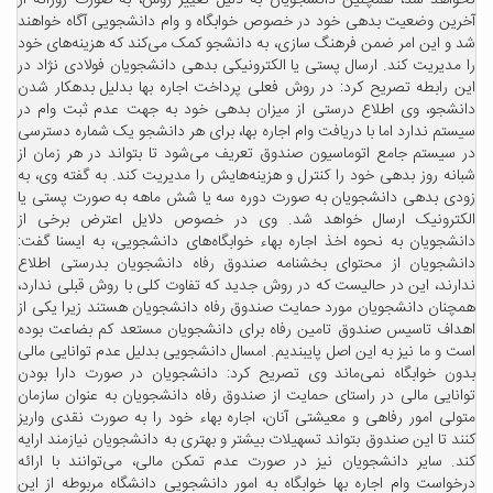
نخواهد شد، همچنین دانشجویان به دلیل تغییر روش، به صورت روزانه از
آخرین وضعیت بدهی‌ خود در خصوص خوابگاه و وام دانشجویی آگاه خواهند
شد و این امر ضمن فرهنگ سازی، به دانشجو کمک می‌کند که هزینه‌های خود
را مدیریت کند. ارسال پستی یا الکترونیکی بدهی دانشجویان فولادی نژاد در
این رابطه تصریح کرد: در روش فعلی پرداخت اجاره بها بدلیل بدهکار شدن
دانشجو، وی اطلاع درستی از میزان بدهی خود به جهت عدم ثبت وام در
سیستم ندارد اما با دریافت وام اجاره بها، برای هر دانشجو یک شماره دسترسی
در سیستم جامع اتوماسیون صندوق تعریف می‌شود تا بتواند در هر زمان از
شبانه روز بدهی خود را کنترل و هزینه‌هایش را مدیریت کند. به گفته وی، به
زودی بدهی دانشجویان به صورت دوره سه یا شش ماهه به صورت پستی یا
الکترونیک ارسال خواهد شد. وی در خصوص دلایل اعترض برخی از
دانشجویان به نحوه اخذ اجاره بهاء خوابگاه‌های دانشجویی، به ایسنا گفت:
دانشجویان از محتوای بخشنامه صندوق رفاه دانشجویان بدرستی اطلاع
ندارند، این در حالیست که در روش جدید که تفاوت کلی با روش قبلی ندارد،
همچنان دانشجویان مورد حمایت صندوق رفاه دانشجویان هستند زیرا یکی از
اهداف تاسیس صندوق تامین رفاه برای دانشجویان مستعد کم بضاعت بوده
است و ما نیز به این اصل پایبندیم. امسال دانشجویی بدلیل عدم توانایی مالی
بدون خوابگاه نمی‌ماند وی تصریح کرد: دانشجویان در صورت دارا بودن
توانایی مالی در راستای حمایت از صندوق رفاه دانشجویان به عنوان سازمان
متولی امور رفاهی و معیشتی آنان، اجاره بهاء خود را به صورت نقدی واریز
کنند تا این صندوق بتواند تسهیلات بیشتر و بهتری به دانشجویان نیازمند ارایه
کند. سایر دانشجویان نیز در صورت عدم تمکن مالی، می‌توانند با ارائه
درخواست وام اجاره بها خوابگاه به امور دانشجویی دانشگاه مربوطه از این