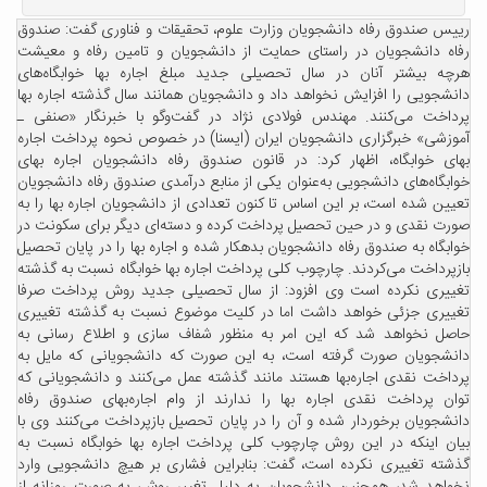
رییس صندوق رفاه دانشجویان وزارت علوم، تحقیقات و فناوری گفت: صندوق
رفاه دانشجویان در راستای حمایت از دانشجویان و تامین رفاه و معیشت
هرچه بیشتر آنان در سال تحصیلی جدید مبلغ اجاره بها خوابگاه‌های
دانشجویی را افزایش نخواهد داد و دانشجویان همانند سال گذشته اجاره بها
پرداخت می‌کنند. مهندس فولادی نژاد در گفت‌وگو با خبرنگار «صنفی ـ
آموزشی» خبرگزاری دانشجویان ایران (ایسنا) در خصوص نحوه پرداخت اجاره
بهای خوابگاه، اظهار کرد: در قانون صندوق رفاه دانشجویان اجاره بهای
خوابگاه‌های دانشجویی به‌عنوان یکی از منابع درآمدی صندوق رفاه دانشجویان
تعیین شده است، بر این اساس تا کنون تعدادی از دانشجویان اجاره بها را به
صورت نقدی و در حین تحصیل پرداخت کرده و دسته‌ای دیگر برای سکونت در
خوابگاه به صندوق رفاه دانشجویان بدهکار شده و اجاره بها را در پایان تحصیل
بازپرداخت می‌کردند. چارچوب کلی پرداخت اجاره بها خوابگاه نسبت به گذشته
تغییری نکرده است وی افزود: از سال تحصیلی جدید روش پرداخت صرفا
تغییری جزئی خواهد داشت اما در کلیت موضوع نسبت به گذشته تغییری
حاصل نخواهد شد که این امر به منظور شفاف سازی و اطلاع رسانی به
دانشجویان صورت گرفته است، به این صورت که دانشجویانی که مایل به
پرداخت نقدی اجاره‌بها هستند مانند گذشته عمل می‌کنند و دانشجویانی که
توان پرداخت نقدی اجاره بها را ندارند از وام اجاره‌بهای صندوق رفاه
دانشجویان برخوردار شده و آن را در پایان تحصیل بازپرداخت می‌کنند وی با
بیان اینکه در این روش چارچوب کلی پرداخت اجاره بها خوابگاه نسبت به
گذشته تغییری نکرده است، گفت: بنابراین فشاری بر هیچ دانشجویی وارد