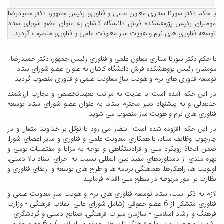
با حکم دکتر سورنا ستاری معاون علمی و فناوری رئیس جمهور، دکتر حمیدرضا
مومنیان رئیس پژوهشکده فرش دانشگاه کاشان به عنوان عضو شورای ستاد
توسعه فناوری های نرم و هویت سازِ معاونت علمی و فناوری منصوب گردید.
با حکم دکتر سورنا ستاری معاون علمی و فناوری رئیس جمهور، دکتر حمیدرضا
مومنیان رئیس پژوهشکده فرش دانشگاه کاشان به عنوان عضو شورای ستاد
توسعه فناوری های نرم و هویت سازِ معاونت علمی و فناوری منصوب گردید.
در این حکم آمده است: با عنایت به مراتب تعهد،تخصص و تجارب ارزشمند
جنابعالی و به پیشنهاد دبیر محترم ستاد، به عنوان عضو شورای ستاد توسعه
فناوری های نرم و هویت ساز منصوب می شوید.
در این حکم افزوده شده است: انتظار می رود با توکل بر خداوند متعال و در
چارچوب وظایف ستاد، با همکاری معاونت علمی و فناوری و سایر اعضای شورا،
ضمن اتخاذ رویکرد ملی و فرادستگاهی و توجه به مزایا و مقتضیات بومی و
بهره مندی از دستاوردهای مفید بین المللی نسبت به اجرای اسناد بالا دستی،
اولویت ها، راهکارها، هماهنگی برنامه ها و طرح های توسعه و ارتقای فناوری و
نظارت بر امور مربوطه در سطح ملی اقدام فرمایید.
لازم به ذکر است، ستاد توسعه فناوری های نرم و هویت سازِ معاونت علمی و
فناوری متشکل از 6 عضو حقوقی (شامل شورای عالی انقلاب فرهنگی - وزارت
فرهنگ و ارشاد اسلامی - سازمان میراث فرهنگی، صنایع دستی و گردشگری –