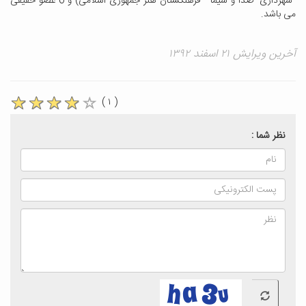
شهرداری- صدا و سیما - فرهنگستان هنر جمهوری اسلامی) و 6 عضو حقیقی
می باشد.
آخرین ویرایش ۲۱ اسفند ۱۳۹۲
( ۱ )
نظر شما :