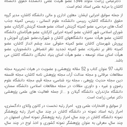
دکترعباس زراعت متولد 1344 عضو هیئت علمی دانشکده حقوق دانشگاه
کاشان با مرتبه علمی استاد تمام است.
از جمله سوابق اجرایی ایشان: معاون اداری و مالی دانشگاه کاشان، مدیر گروه
حقوق دانشگاه کاشان، رییس دانشکده علوم انسانی ، رییس کمیته جذب
کمک های مردمی، عضو کمیته گزینش استاد، عضو هسته گزینش کارکنان، عضو
شورای اسلامی شهر کاشان، عضو کمیته اجرایی کارکنان، عضو هیأتامنای دانشگاه
کاشان، عضو هیأت ممیزه دانشگاه­های کاشان و شهرکرد،عضو شورای آموزش و
پرورش شهرستان کاشان عضو کمیته حقوقی سند چشم انداز کاشان، عضو
کمیته ناظر بر نشریات، عضو کمیته تجدید نظر انضباطی دانشجویان، عضو
هیأت امنای ستاد توسعه ، عضو هیأت امنای بنیاد نخبگان دانشگاه کاشان می
باشد.
تالیف 97 عنوان کتاب و 52 مقاله پژوهشی و عضویت در هیات تحریریه مجله
مطالعات عرفانی و مجله عدالت آراء، مجله پژوهش نامه کاشان، مجله فلسفه
دین مجله حدیث پژوهی ، مجله بزه شناسی، مجله قیم، مجله دانشگاه علوم
رضوی و غیره ، و داوری مقالات در مجله مطالعات اسلامی دانشگاه سمنان،
دانشگاه مازندران، دانشگاه گیلان و ...از جمله فعالیت های علمی پژوهشی
دکتر عباس زراعت است.
از سوابق و افتخارات علمی وی، احراز رتبه نخست در کانون وکلای دادگستری،
احراز رتبه استاد نمونه در دانشگاه کاشان در چند سال، احراز رتبه پژوهشگر
نمونه دانشگاه کاشان در چند سال، احراز رتبه پژوهشگر نمونه استان اصفهان در
چند سال، معرفی به عنوان پژوهشگر نمونه کشوری و اخذ لوح در چند سال،