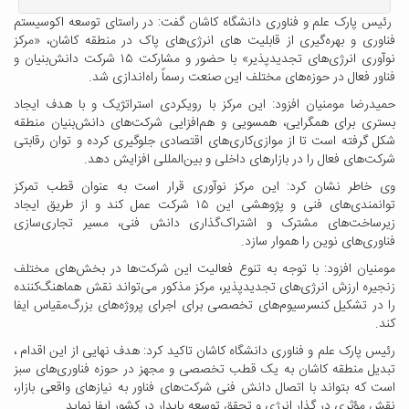
رئیس پارک علم و فناوری دانشگاه کاشان گفت: در راستای توسعه اکوسیستم
فناوری و بهره‌گیری از قابلیت های انرژی‌های پاک در منطقه کاشان، «مرکز
نوآوری انرژی‌های تجدیدپذیر» با حضور و مشارکت ۱۵ شرکت دانش‌بنیان و
فناور فعال در حوزه‌های مختلف این صنعت رسماً راه‌اندازی شد.
حمیدرضا مومنیان افزود: این مرکز با رویکردی استراتژیک و با هدف ایجاد
بستری برای همگرایی، همسویی و هم‌افزایی شرکت‌های دانش‌بنیان منطقه
شکل گرفته است تا از موازی‌کاری‌های اقتصادی جلوگیری کرده و توان رقابتی
شرکت‌های فعال را در بازارهای داخلی و بین‌المللی افزایش دهد.
وی خاطر نشان کرد: این مرکز نوآوری قرار است به عنوان قطب تمرکز
توانمندی‌های فنی و پژوهشی این ۱۵ شرکت عمل کند و از طریق ایجاد
زیرساخت‌های مشترک و اشتراک‌گذاری دانش فنی، مسیر تجاری‌سازی
فناوری‌های نوین را هموار سازد.
مومنیان افزود: با توجه به تنوع فعالیت این شرکت‌ها در بخش‌های مختلف
زنجیره ارزش انرژی‌های تجدیدپذیر، مرکز مذکور می‌تواند نقش هماهنگ‌کننده
را در تشکیل کنسرسیوم‌های تخصصی برای اجرای پروژه‌های بزرگ‌مقیاس ایفا
کند.
رئیس پارک علم و فناوری دانشگاه کاشان تاکید کرد: هدف نهایی از این اقدام ،
تبدیل منطقه کاشان به یک قطب تخصصی و مجهز در حوزه فناوری‌های سبز
است که بتواند با اتصال دانش فنی شرکت‌های فناور به نیازهای واقعی بازار،
نقش مؤثری در گذار انرژی و تحقق توسعه پایدار در کشور ایفا نماید.