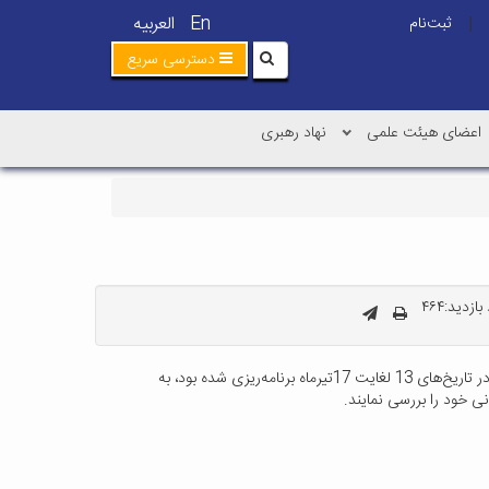
En
العربیه
ثبت‌نام
|
دسترسی سریع
اعضای هیئت علمی
نهاد رهبری
ازدید:۴۶۴
با توجه به مراسم تشییع پیکر مطهر رهبر معظم انقلاب اسلامی (ره) و نیز پیرو ابلاغیه وزارت علوم، تحقیقات و فناوری، کلیه امتحانات پایان‌ نیم‌سال که در تاریخ‌های 13 لغایت 17تیرماه برنامه‌ریزی شده بود، به