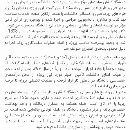
دانشگاه کاشان ساختمان مرکز مشاوره و بهداشت دانشگاه به بهره‌برداری رسید.
مدیر فنی و طرح های عمرانی دانشگاه کاشان گفت: این پروژه به‌عنوان یکی از
طرح‌های زیرساختی و خدماتی دانشگاه، با هدف ارتقای سطح خدمات سلامت،
بهداشت و مشاوره دانشجویی طراحی و اجرا شده و بهره‌برداری از آن گامی
مؤثر در توسعه فضاهای رفاهی، درمانی و خدماتی دانشگاه محسوب می‌شود.
دکتر زهرا جمشید زاده افزود: عملیات اجرایی این مجموعه در سال 1393 با
حمایت مالی خیر ارجمند آقای جعفرزاده و تحت نظارت دفتر فنی دانشگاه آغاز
شد. با وجود پیشرفت مناسب پروژه و اتمام عملیات سفت‌کاری، روند اجرا به
دلیل محدودیت‌های اعتباری متوقف شد.
وی خاطر نشان کرد: در ادامه، در سال ۱۴۰1 و با مشارکت خیر محترم جناب آقای
طهرانی، بخشی از عملیات نازک‌کاری و تکمیل فضاهای داخلی انجام گرفت، اما
پروژه مجدداً با وقفه اجرایی مواجه شد. نهایتاً در سال ۱۴۰۳، پس از اخذ مجوز
از هیأت امنای دانشگاه، تأمین اعتبار مورد نیاز پروژه از محل درآمدهای
اختصاصی دانشگاه در دستور کار قرار گرفت و عملیات تکمیلی پروژه تا مرحله
بهره‌برداری ادامه یافت.
مدیر فنی و طرح های عمرانی دانشگاه کاشان خاطر نشان کرد: این ساختمان در
دو طبقه و با سازه اسکلت فلزی احداث شده و دارای حدود ۱۵۵۰ متر مربع
زیربنا با ۲۶ اتاق است. طبقه همکف به استقرار درمانگاه و واحد بهداشت
اختصاص یافته و مرکز مشاوره دانشگاه در طبقه فوقانی جانمایی شده است. در
فرآیند طراحی و اجرای پروژه، تلاش شده است ضمن رعایت الزامات فنی،
استانداردهای ایمنی و اصول بهره‌برداری، فضایی کارآمد و متناسب با نیازهای
خدمات درمانی، بهداشتی و مشاوره‌ای دانشگاه فراهم شود.