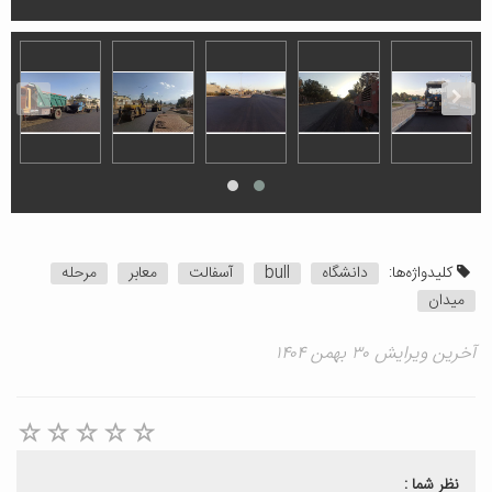
کلیدواژه‌ها:
دانشگاه
bull
آسفالت
معابر
مرحله
میدان
آخرین ویرایش ۳۰ بهمن ۱۴۰۴
نظر شما :