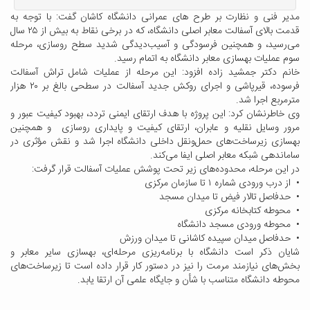
مدیر فنی و نظارت بر طرح های عمرانی دانشگاه کاشان گفت: با توجه به
قدمت بالای آسفالت معابر اصلی دانشگاه، که در برخی نقاط به بیش از ۲۵ سال
می‌رسید، و همچنین فرسودگی و آسیب‌دیدگی شدید سطح روسازی، مرحله
سوم عملیات بهسازی معابر دانشگاه به اتمام رسید.
خانم دکتر جمشید زاده افزود: این مرحله از عملیات شامل تراش آسفالت
فرسوده، قیرپاشی و اجرای روکش جدید آسفالت در سطحی بالغ بر ۲۰ هزار
مترمربع اجرا شد.
وی خاطرنشان کرد: این پروژه با هدف ارتقای ایمنی تردد، بهبود کیفیت عبور و
مرور وسایل نقلیه و عابران، ارتقای کیفیت و پایداری روسازی و همچنین
بهسازی زیرساخت‌های حمل‌ونقل داخلی دانشگاه اجرا شد و نقش مؤثری در
ساماندهی شبکه معابر اصلی ایفا می‌کند.
در این مرحله، محدوده‌های زیر تحت پوشش عملیات آسفالت قرار گرفت:
• از درب ورودی شماره ۱ تا سازمان مرکزی
• حدفاصل تالار فیض تا میدان مسجد
• محوطه کتابخانه مرکزی
• محوطه ورودی مسجد دانشگاه
• حدفاصل میدان سپیده کاشانی تا میدان ورزش
شایان ذکر است دانشگاه با برنامه‌ریزی مرحله‌ای، بهسازی سایر معابر و
بخش‌های نیازمند مرمت را نیز در دستور کار قرار داده است تا زیرساخت‌های
محوطه دانشگاه متناسب با شأن و جایگاه علمی آن ارتقا یابد.