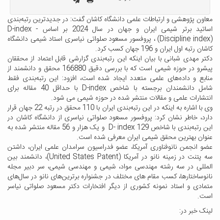
معاون پژوهشی و ارتباطات علمی دانشگاه کاشان گفت: در جدیدترین رتبه‌بندی
اساتید برتر شیمی ایران و جهان در سال 2024 بر اساس - D-index
(Discipline index) ، پروفسور مسعود صلواتی نیاسری استاد شیمی دانشگاه
کاشان رتبه اول ایران و 196 جهان کسب کرد.
دکتر مهدی شبانی با بیان اینکه این رتبه‌بندی گزارشی قابل اعتماد از محققان
پیشرو در حوزه شیمی است که با بررسی دقیق 166880 محقق و دانشمند از
منابع و داده‌های علمی متعدد ایجاد شده است، افزود: این رتبه‌بندی فقط
شامل دانشمندان برجسته با شاخص D-index با حداقل 40 مقاله برای
انتشارات علمی و مقالات منتشر شده در حوزه شیمی می شود.
وی با اشاره به اینکه در این رتبه‌بندی ایران با 110 محقق در رتبه 22 جهان قرار
دارد، خاطر نشان کرد: پروفسور مسعود صلواتی نیاسری از دانشگاه کاشان در
این رتبه‌بندی با شاخص 129 D- index و یک هزار و 56 مقاله منتشر شده به
عنوان بهترین محقق شیمی ایران معرفی شده است.
عضو انجمن نانوفناوری آمریکا، عضو فدراسیون سرامدان علمی ایران، داشتن
سه پتنت در زمینه نانو در آمریکا (United States Patent)، دانشمند بین
المللی در سه رشته مهندسی مواد، شیمی و مهندسی شیمی، سر دبیر مجله
نانوساختارها، کسب مقام های مختلف در جشنواره برترین‌های نانو در سال‌های
متمادی و استاد نمونه کشوری از دیگر افتخارات دکتر مسعود صلواتی نیاسر
است.
لینک خبر در: