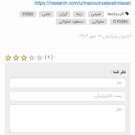
https://research.com/u/masoud-salavati-niasari
کلیدواژه‌ها:
شیمی
رتبه
ایران
علمی
index
d index
صلواتی
مسعود صلواتی
آخرین ویرایش ۱۷ مهر ۱۴۰۳
( ۹ )
نظر شما :