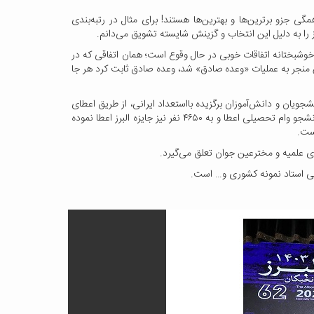
ی جزو برترین‌ها و بهترین‌ها هستند! برای مثال در رتبه‌بندی
را به دلیل این انتخاب و گزینش شایسته تشویق می‌دانم.
د و خوشبختانه اتفاقات خوبی در حال وقوع است؛ همان اتفاقی که در
ن منجر به عملیات «وعده صادق» شد، وعده صادق ثابت کرد هر جا
شویق دانشجویان و دانش‌آموزان برگزیده بااستعداد ایرانی، از طریق اعطای
“جایزه بنیاد البرز” به همت مرحوم حسینعلی البرز، تأسیس و وقف شده است. بنیاد فرهنگی البرز طی بیش از نیم قرن فعالیت، به بیش از سه هزار دانشجو وام تحصیلی اعطا و به ۴۶۵۰ نفر نیز جایزه البرز اعطا نموده
ای علمیه و مخترعین جوان تعلق می‌گیرد.
می استاد نمونه کشوری و… است.