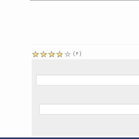
( ۴ )