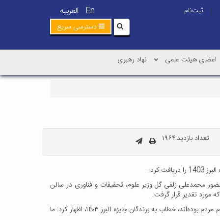
En
العربیه
ثبت‌نام
|
دسترسی سریع
اعضای هیئت علمی
نهاد رهبری
تعداد بازدید:۱۹۶۴
ت کرد.
میه شصت و دومین سال جایزه البرز در بخش نخبگان، ویژه تجلیل از برگزیدگان علمی کشور، که روز سه شنبه 17اردیبهشت1403 با حضور محمدعلی زلفی گل وزیر علوم، تحقیقات و فناوری در سالن
وزیر علوم، تحقیقات و فناوری در این همایش با بیان اینکه ایران اسلامی از قدیم مهد علما و‌ اندیشمندان بوده و عالمان و اهل علم مورد تکریم و احترام مردم بوده‌اند، خطاب به برندگان جایزه البرز ۱۴۰۳، اظهار کرد: ما