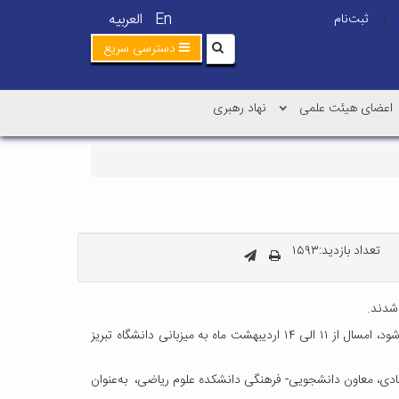
En
العربیه
ثبت‌نام
|
دسترسی سریع
اعضای هیئت علمی
نهاد رهبری
تعداد بازدید:۱۵۹۳
شدند.
دکتر روح الله جهانی پور افزود: مسابقه ریاضی دانشجویی کشوری، که هر سال از سوی انجمن ریاضی ایران در یکی از دانشگاه‌های کشور برگزار می‌شود، امسال از ۱۱ الی ۱۴ اردیبهشت ماه به میزبانی دانشگاه تبریز
نشجویان برتر خود را به همراهی دکتر وحید پیرهادی، معاون دانشجویی- فرهنگی دانشکده علوم ریاضی، به‌عنوان