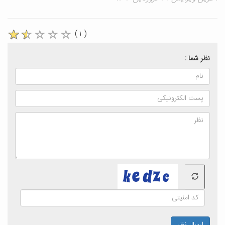
( ۱ )
نظر شما :