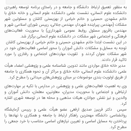
به منظور تعمیق ارتباط دانشگاه و جامعه و در راستای برنامه توسعه راهبردی
دانشکده علوم انسانی، نشست علمی دانشکده علوم انسانی و خانه خلاق با
خانم مشهدی حسینی و خانم خیامی از بهزیستی کاشان و مسئولین شهر
مشکات (مهندس پیراینده شهردار، مهندس جلالی، رییس شورای اسلامی شهر و
مهندس باقرپور مسئول روابط عمومی شهرداری) با محوریت فعالیت‌های
فرهنگی و اجتماعی شهر مشکات در دانشکده علوم انسانی برگزار شد.
در این نشست ابتدا خانم مشهدی حسینی و خانم خیامی از بهزیستی کاشان
توجه به مسایل و مشکلات دانش آموزان را محور اساسی فعالیت‌های خود در
شهر مشکات عنوان کردند و تقویت مهارت‌های اجتماعی و رفتاری را مورد
تاکید قرار دادند.
مدیر خانه خلاق مواردی مانند تدوین شناسنامه علمی و پژوهشی اعضاء هیأت
علمی دانشکده علوم انسانی، خانه خلاق و مراکز آن و نحوه همکاری با جامعه
از طریق اولویت بندی موضوعات بر مبنای پژوهش‌های میدانی را مطرح کرد.
وی به اهمیت فعالیت‌های علمی و پژوهشی در مدارس با تکیه بر مهارت‌های
ارتباطی و اجتماعی با محوریت مدیران، معاونین، معلمان، دانش آموزان و
والدین و نیز نقش جوانان، هیئات مذهبی و محله ها در توسعه شهری اشاره
کرد.
سپس دکتر فریبرز صدیق ارفعی عضو هیأت علمی و رییس آزمایشگاه
روانشناسی دانشگاه مهمترین راهکار ارتباط با جامعه و همکاری با نهادها را
پرداختن به مسایل اساسی و تعیین نیازهای اساسی متناسب با خرد جمعی را
مطرح کرد.