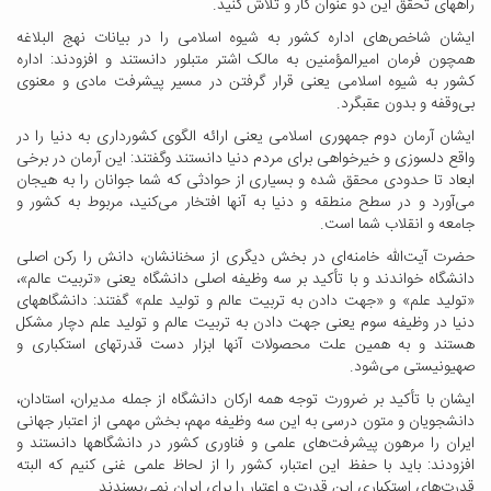
راههای تحقق این دو عنوان کار و تلاش کنید.
ایشان شاخص‌های اداره کشور به شیوه اسلامی را در بیانات نهج البلاغه
همچون فرمان امیرالمؤمنین به مالک اشتر متبلور دانستند و افزودند: اداره
کشور به شیوه اسلامی یعنی قرار گرفتن در مسیر پیشرفت مادی و معنوی
بی‌وقفه و بدون عقبگرد.
ایشان آرمان دوم جمهوری اسلامی یعنی ارائه الگوی کشورداری به دنیا را در
واقع دلسوزی و خیرخواهی برای مردم دنیا دانستند وگفتند: این آرمان در برخی
ابعاد تا حدودی محقق شده و بسیاری از حوادثی که شما جوانان را به هیجان
می‌آورد و در سطح منطقه و دنیا به آنها افتخار می‌کنید، مربوط به کشور و
جامعه و انقلاب شما است.
حضرت آیت‌الله خامنه‌ای در بخش دیگری از سخنانشان، دانش را رکن اصلی
دانشگاه خواندند و با تأکید بر سه وظیفه اصلی دانشگاه یعنی «تربیت عالم»،
«تولید علم» و «جهت دادن به تربیت عالم و تولید علم» گفتند: دانشگاههای
دنیا در وظیفه سوم یعنی جهت دادن به تربیت عالم و تولید علم دچار مشکل
هستند و به همین علت محصولات آنها ابزار دست قدرتهای استکباری و
صهیونیستی می‌شود.
ایشان با تأکید بر ضرورت توجه همه ارکان دانشگاه از جمله مدیران، استادان،
دانشجویان و متون درسی به این سه وظیفه مهم، بخش مهمی از اعتبار جهانی
ایران را مرهون پیشرفت‌های علمی و فناوری کشور در دانشگاهها دانستند و
افزودند: باید با حفظ این اعتبار، کشور را از لحاظ علمی غنی کنیم که البته
قدرت‌های استکباری این قدرت و اعتبار را برای ایران نمی‌پسندند.