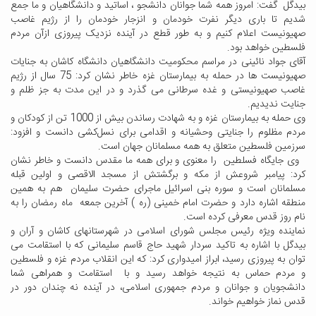
بیدگل گفت: امروز همه شما جوانان دانشجو ، اساتید و دانشگاهیان و ما جمع
شدیم تا باری دیگر نفرت خودمان و انزجار خودمان را از رژیم غاصب
صهیونیست اعلام کنیم و به طور قطع در آینده نزدیک پیروزی ازآن مردم
فلسطین خواهد بود.
آقای جواد نائینی در مراسم محکومیت دانشگاهیان دانشگاه کاشان به جنایات
صهیونیست ها در حمله به بیمارستان غزه خاطر نشان کرد: 75 سال از رژیم
غاصب صهیونیستی و غده سرطانی می گذرد و در این مدت به جز ظلم و
جنایت ندیدیم.
وی حمله به بیمارستان غزه و به شهادت رساندن بیش از 1000 تن از کودکان و
مردم مظلوم را جنایتی وحشیانه و اقدامی برای نسل‌کشی دانست و افزود:
سرزمین فلسطین متعلق به همه مسلمانان جهان است.
وی جایگاه فسلطین را معنوی و برای همه ما مقدس دانست و خاطر نشان
کرد: پیامبر شروعش از مکه و برگشتش از مسجد الاقصی و اولین قبله
مسلمانان است و سوره بنی اسرائیل ماجرای حضرت سلیمان هم به همین
منطقه اشاره دارد و حضرت امام خمینی (ره ) آخرین جمعه ماه رمضان را به
نام روز قدس معرفی کرده است.
نماینده ویژه رئیس مجلس شورای اسلامی در شهرستانهای کاشان و آران و
بیدگل با اشاره به تاکید سردار شهید حاج قاسم سلیمانی که با استقامت می
توان به پیروزی رسید، ابراز امیدواری کرد: که این انقلاب مردم غزه و فلسطین
و مردم حماس به نتیجه خواهد رسید و با استقامت و همراهی شما
دانشجویان و جوانان و مردم جمهوری اسلامی، در آینده نه چندان دور در
قدس نماز خواهیم خواند.