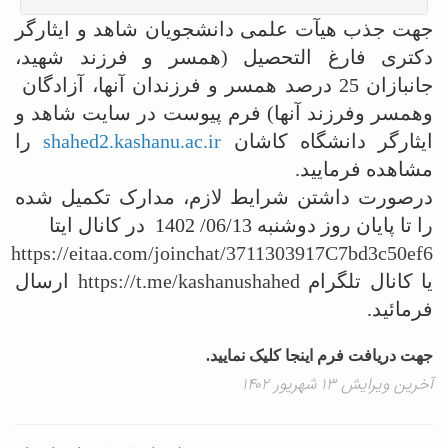
جهت جذب هیآت علمی دانشجویان شاهد و ایثارگر
دکتری فارغ التحصیل (همسر و فرزند شهید،
جانبازان 25 درصد همسر و فرزندان آنها، آزادگان
وهمسر وفرزند آنها) فرم پیوست در سایت شاهد و
ایثارگر دانشگاه کاشان
shahed2.kashanu.ac.ir
را
مشاهده فرمایید.
درصورت داشتن شرایط لازم، مدارک تکمیل شده
را تا پایان روز دوشنبه 06/13/ 1402 در کانال ایتا
https://eitaa.com/joinchat/3711303917C7bd3c50ef6
یا کانال تلگرام
https://t.me/kashanushahed
ارسال
فرمائید.
جهت دریافت فرم اینجا کلیک نمایید.
آخرین ویرایش ۱۳ شهریور ۱۴۰۲