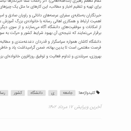
مقام معظم رهبری (مدظله‌العالی): اگر زحمات شما خبرنگارها نباشد،
برای تهیه و تنظیم اخبار و مطالب، این کارهای ما مثل یک چیزه
خبرنگاران به‌مثابه‌ی سفرای عرصه‌های دانائی و راویان صادق و ا
اهمیت ارتباط و همکاری اهالی رسانه با خانواده‌ی بزرگ آموزش ع
از امکانات و موفقیت‌های دانشگاه آگاه می‌سازند و از سوی دیگ
برقرار می‌نمایند که نتیجه‌ی آن بهبود شرایط کشور و حرکت به سو
دانشگاه کاشان همواره سپاسگزار و قدردان دغدغه‌مندی و مطالبه‌گ
فرصت مغتنمی است تا بدین‌ بهانه، ضمن گرامیداشت یاد و خاطره‌ی ش
بهروزی، سربلندی و تداوم فعالیت و توفیق روزافزون خانواده‌ای بز
کلیدواژه‌ها:
جامعه
ی
دانشگاه
کشور
رسا
آخرین ویرایش ۱۷ مرداد ۱۴۰۲