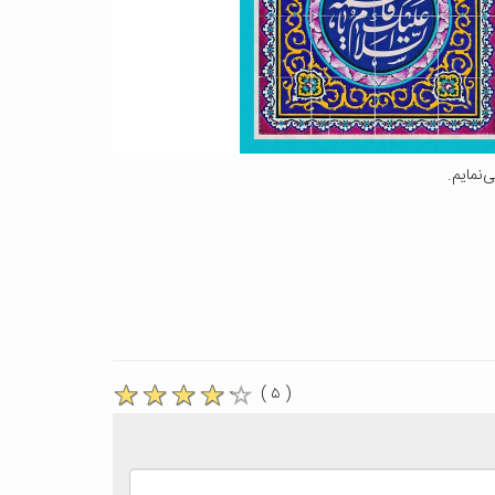
‌نمایم.
( ۵ )