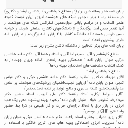
پایان نامه ها و رساله های برتر (در مقاطع کارشناسی، کارشناسی ارشد و دکتری)
در مسابقه رساله برتر انجمن شبکه های هوشمند انرژی ایران توسط کمیته
علمی انتخاب و در مراسم پایانی دوازدهمین کنفرانس شبکه های هوشمند از
آنها تقدیر بعمل آمد. برگزیدگان از دانشگاههای کاشان، صنعتی شریف و خواجه
نصیر طوسی هستند که دانشگاه کاشان با ۴ پایان نامه برگزیده از ۸ پایان نامه
دارای بیشترین تعداد است.
پایان نامه های برتر انتخابی از دانشگاه کاشان بشرح زیر است:
- مقطع کارشناسی: آقای حمیدرضا آقایی، استاد راهنما آقای دکتر حامد هاشمی
دزکی، عنوان پایان نامه " هماهنگی بهینه رله‌های اضافه جریان جهت‌دار به
کمک انتخاب مشخصه‌های استاندارد بهینه رله‌ها"
- مقطع کارشناسی ارشد:
آقای مهرداد اصلانی، اساتید راهنما: دکتر حامد هاشمی دزکی و دکتر عباس
کتابی، عنوان پایان نامه" ارزیابی قابلیت‌اطمینان ریزشبکه‌های هوشمند بر اساس
عدم‌قطعیت‌های شبکه سایبری و منابع تولید پراکنده تجدیدپذیر"،
آقای علیرضا توکلی، استاد راهنما: دکتر علی کریمی، استاد مشاور: دکتر
میعادرضا شفیعی خواه ، عنوان پایان نامه" راهبرد بهینه پیشنهاد دهی یک هاب
انرژی در بازار برق با لحاظ بازارهای حرارت و گاز طبیعی در شرا یط حضور
واحدهای CHP و بیومس"،
آقای پوریا عمرانی رهقی، استاد راهنما: دکتر حامد هاشمی دزکی، عنوان پایان
نامه" مدیریت انرژی احتمالاتی بهینه هاب های انرژی خانگی با استفاده از