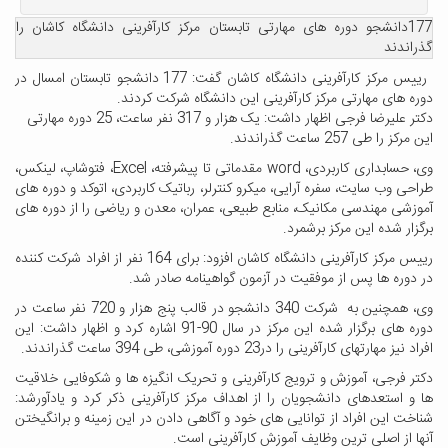
177دانشجو دوره های مهارتی تابستان مرکز کارآفرینی دانشگاه کاشان را
گذراندند
رییس مرکز کارآفرینی دانشگاه کاشان گفت: 177 دانشجو تابستان امسال در
دوره های مهارتی مرکز کارآفرینی این دانشگاه شرکت کردند.
دکتر علیرضا فرجی اظهار داشت: یک هزار و 317 نفر ساعت، 25 دوره مهارتی
این مرکز را طی 257 ساعت گذراندند.
وی، حسابداری کاربردی،
word
مقدماتی تا پیشرفته،
Excel
، فتوشاپ، لینکس،
طراحی وب سایت، سفره آرایی، میکرو کنترلر، رباتیک کاربردی، اتوکد و دوره های
آموزشی مهندسی مکانیک، منابع طبیعی، عمران، معدن و ریاضی را از دوره های
برگزار شده این مرکز برشمرد.
رییس مرکز کارآفرینی دانشگاه کاشان افزود: برای 164 نفر از افراد شرکت کننده
در دوره ها پس از موفقیت در آزمون گواهینامه صادر شد.
وی، همچنین به شرکت 340 دانشجو در قالب پنج هزار و 720 نفر ساعت در
دوره های برگزار شده این مرکز در سال 90-91 اشاره کرد و اظهار داشت: این
افراد نیز مهارتهای کارآفرینی را در23 دوره آموزشی، طی 394 ساعت گذراندند.
دکتر فرجی، آموزش و ترویج کارآفرینی و تحریک انگیزه ها و شکوفایی خلاقیت
ها و استعدهای دانشجویان را از اهداف مرکز کارآفرینی ذکر کرد و یادآورشد:
شناخت این افراد از توانایی های خود و آگاهی دادن در این زمینه و برانگیختن
آنها از اصلی ترین وظایف آموزش کارآفرینی است.