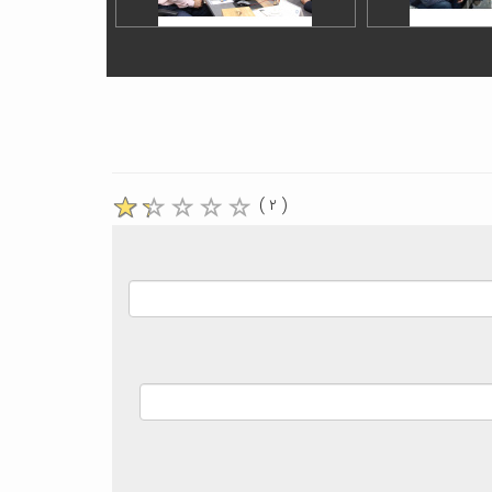
( ۲ )