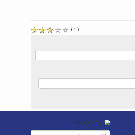
( ۶ )