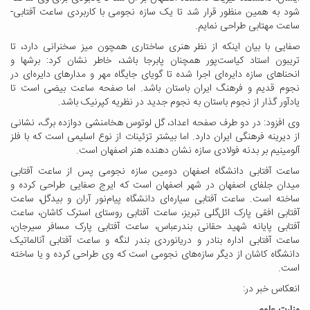
شود به همین منظور قرار شد تا یک سازه نجومی با کاربردی ساعت آفتابی-
ساعت مهتابی طراحی نمایم.
صفایی با بیان اینکه از نظر هنری ساختاری همچون میز سخنرانی دارد، تا
تریبون استاد کیاست‌پور همچنان پابرجا باشد، خاطر نشان کرد: برشها و
انحناهای سازه دایره‌ای اجرا شده تا گویای جایگاه مهر و مدارهای دایره‌ای در
نجوم قدیم و فرهنگ ایران باستان باشد. اما صفحه ساعت بیضی است تا
یادآور گذار از نجوم باستان به نجوم جدید در نظریه کپرنیک باشد.
وی افزود: در دو طرف صفحه اعداد، گل لوتوس هخامنشی دوازده برگ، نشانی
از دیرینه فرهنگی ایران دارد. اما بیشتر تزئینات از نوع اسلیمی است که با فلز
آلومینیم بر بدنه فولادی سازه نشان دهنده هنر اصفهان است.
ساعت آفتابی دانشگاه اصفهان دومین سازه نجومی پس از ساعت آفتابی
میدان جلفای اصفهان در شهر اصفهان است که ایرج صفایی طراحی کرده و
ساخته است. ساعت آفتابی سیاره‌ای دانشگاه پیام‌نور آران و بیدگل، ساعت
آفتابی افقی پارک ائل‌گلی تبریز، ساعت آفتابی روستای استرک کاشان، ساعت
آفتابی پایانه شهید حقانی بندرعباس، ساعت آفتابی پارک مسافر سیرجان،
ساعت آفتابی اداره بنادر و دریانوردی بندر لنگه و ساعت آفتابی آنالماتیک
دانشگاه کاشان از دیگر سازه‌های نجومی است که وی طراحی کرده و یا ساخته
است.
انعکاس خبر در:
وزارت علوم