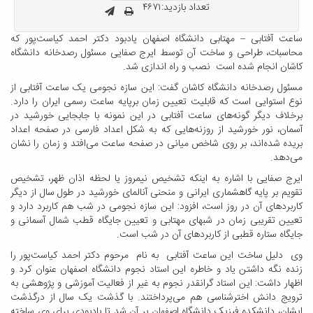
تعداد بازدید:۴۶۷۱
ساعت آفتابی – مهتابی دانشگاه اصفهان یادبود دکتر احمد کیاست‌پور که
محاسبات، طراحی و ساخت آن توسط ایرج صفایی مسئول رصدخانه دانشگاه
کاشان انجام شده است نصب و راه اندازی شد.
مسئول رصدخانه دانشگاه کاشان گفت: این سازه نجومی یک ساعت آفتابی از
نوع استوایی است که قابلیت تعیین زمان برپایه ساعت رسمی ایران را دارد.
برخلاف دیگر گونه‌های ساعت آفتابی در این نمونه با جابجایی خورشید در
آسمان، نور خورشید از روزنه‌هایی که به شکل اعداد فارسی در صفحه اعداد
بریده شده‌اند، بر روی شاخص میانی در صفحه ساعت می‌افتد و زمان را نشان
می‌دهد.
ایرج صفایی با اشاره به اینکه تشخیص نیمروز یا لحظه اذان ظهر، تشخیص
تقویم بر پایه گاهشماری ایرانی و منحنی آنالمای خورشید در طول سال از دیگر
کاربردهای آن در روز است، افزود: این سازه نجومی در شب هم کاربرد دارد و
تعیین تقریبی زمان در شبهای مهتابی و تعیین جایگاه قطب شمال آسمانی و
جایگاه ستاره قطبی از کاربردهای آن در شب است.
وی دلیل ساخت این ساعت آفتابی به نام مرحوم دکتر احمد کیاست‌پور را
زنده نگه داشتن یاد و خاطره این استاد نجوم دانشگاه اصفهان عنوان کرد و
اظهار داشت: این استاد گرانقدر نجوم به غیر از فعالیت آموزشی و پژوهشی به
ترویج دانش اخترشناسی هم می‌پرداختند. با گذشت یک سال از درگذشت
ایشان، دانشکده فیزیک دانشگاه اصفهان بر آن شد تا یادبودی برای وی ساخته