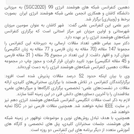
دهمین کنفرانس شبکه های هوشمند انرژی 99 (SGC2020) به میزبانی
دانشگاه کاشان و همکاری انجمن علمی شبکه هوشمند انرژی ایران بصورت
برخط و (وبیناری) برگزار شد.
دبیر علمی این کنفرانس علمی گفت: شهر کاشان به عنوان سومین میزبان
شهرستانی و اولین میزبان غیر مرکز استانی است که برگزاری کنفرانس
شبکه‌های هوشمند انرژی را بر عهده دارد.
دکتر سید عباس طاهر، تعداد مقالات ارسالی به دبیرخانه این کنفرانس را
مجموعا 147 مقاله، (70 مقاله به زبان فارسی و 77 مقاله به زبان انگلیسی)
عنوان کرد و اظهار داشت: از این تعداد در مجموع 76 مقاله ( 31 مقاله فارسی
و 45 مقاله انگلیسی) مورد تایید داوران قرار گرفت و مجوز چاپ در مجموعه
مقالات دهمین کنفرانس شبکه‌های هوشمند انرژی را به دست آورده‌اند.
وی با بیان اینکه حدود 52 درصد مقالات پذیرش شده است افزود:
برگزارکنندگان کنفرانس در تلاش هستند با برگزاری سخنرانی‌های کلیدی، ارائه
مقالات در نشست‌های علمی- تخصصی، برگزاری کارگاه‌ها و میزگردهای علمی،
علاقمندان را با آخرین دستاوردهای دانش فنی در این زمینه آشنا سازند.
لازم به ذکر است مقالات انگلیسی کنفرانس شبکه‌های هوشمند انرژی دهم نیز
در سایت IEEE نمایه خواهند شد. همچنین مقالات فارسی نیز در ISC نمایه
خواهند شد.
همچنین، با هدف تبادل روش‌های نوین و موضوعات نوظهور در زمینه شبکه
های هوشمند، جلسات سخنرانان کلیدی، پنل های تخصصی و کارگاه های
آموزشی متعدد از دیگر برنامه های این کنفرانس دو روزه است.