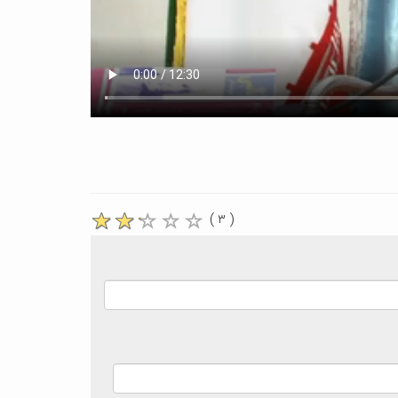
( ۳ )