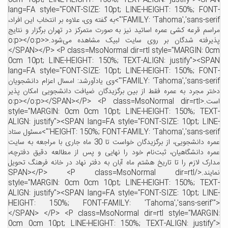
0cm 10pt; LINE-HEIGHT: 150%; TEXT-ALIGN: justify"><SPAN
lang=FA style="FONT-SIZE: 10pt; LINE-HEIGHT: 150%; FONT-
FAMILY: 'Tahoma','sans-serif'">به گفته وی، علاوه بر انتخاب این افراد،
مراسم قرعه کشی عمره اساتید نیز به صورت متمرکز در تهران برگزار و نتایج
پذیرفته شدگان بر روی سایت لبیک مشاهده می‌شود.<o:p></o:p>
</SPAN></P> <P class=MsoNormal dir=rtl style="MARGIN: 0cm
0cm 10pt; LINE-HEIGHT: 150%; TEXT-ALIGN: justify"><SPAN
lang=FA style="FONT-SIZE: 10pt; LINE-HEIGHT: 150%; FONT-
FAMILY: 'Tahoma','sans-serif'">وی یادآورشد: امسال اعزام دانشجویان
دختر مجرد به عمره فقط از بین برگزیدگان ضیافت دانشجویی امکان پذیر
است.<o:p></o:p></SPAN></P> <P class=MsoNormal dir=rtl
style="MARGIN: 0cm 0cm 10pt; LINE-HEIGHT: 150%; TEXT-
ALIGN: justify"><SPAN lang=FA style="FONT-SIZE: 10pt; LINE-
HEIGHT: 150%; FONT-FAMILY: 'Tahoma','sans-serif'">مسئول ستاد
عمره دانشجویی، از برگزیدگان خواست تا 30 ماه جاری با مراجعه به سایت
عمره دانشگاهیان، ثبت‌نام خود را نهایی و پس از مطالعه دقیق دفترچه،
مدارک لازم را تا تاریخ هشتم ماه آبان به دفتر نهاد در خانه فرهنگ تحویل
نمایند.</SPAN></P> <P class=MsoNormal dir=rtl
style="MARGIN: 0cm 0cm 10pt; LINE-HEIGHT: 150%; TEXT-
ALIGN: justify"><SPAN lang=FA style="FONT-SIZE: 10pt; LINE-
HEIGHT: 150%; FONT-FAMILY: 'Tahoma','sans-serif'">
</SPAN> </P> <P class=MsoNormal dir=rtl style="MARGIN:
0cm 0cm 10pt; LINE-HEIGHT: 150%; TEXT-ALIGN: justify">