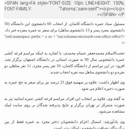
<SPAN lang=FA style="FONT-SIZE: 10pt; LINE-HEIGHT: 150%;
FONT-FAMILY: 'Tahoma','sans-serif'"><o:p></o:p>
</SPAN> </P>
مسئول ستاد عمره دانشگاه کاشان، از انتخاب 60 دانشجوی این دانشگاه (50
دانشجوی مجرد پسر و 13 دانشجوی متاهل) برای سفر به عمره مفرده خبر داد.
<?xml:namespace prefix = o ns = "urn:schemas-microsoft-com:office:office"
/>
حجت‌الاسلام محمدجعفر حسام محمدی، با اشاره به اینکه مراسم قرعه کشی
عمره دانشجویی سال 90 به صورت استانی در دانشگاه اصفهان برگزار شد،
افزود: در این مراسم از دانشگاه کاشان، 50 نفر پسر مجرد، 11 نفر متاهلی دو
نفره و دو دانشجوی متاهل سه نفره انتخاب شدند.
وی اظهار داشت: علاوه بر سهمیه فوق 25 درصد نیز برای سفر به حج عمره به
صورت ذخیره اعلام می شود.
به گفته وی، علاوه بر انتخاب این افراد، مراسم قرعه کشی عمره اساتید نیز به
صورت متمرکز در تهران برگزار و نتایج پذیرفته شدگان بر روی سایت لبیک
مشاهده می‌شود.
وی یادآورشد: امسال اعزام دانشجویان دختر مجرد به عمره فقط از بین
برگزیدگان ضیافت دانشجویی امکان پذیر است.