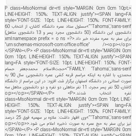
<P class=MsoNormal dir=rtl style="MARGIN: 0cm 0cm 10pt;
LINE-HEIGHT: 150%; TEXT-ALIGN: justify"><SPAN lang=FA
style="FONT-SIZE: 10pt; LINE-HEIGHT: 150%; FONT-FAMILY:
'Tahoma','sans-serif'">مسئول ستاد عمره دانشگاه کاشان، از انتخاب 60
دانشجوی این دانشگاه (50 دانشجوی مجرد پسر و 13 دانشجوی متاهل)
برای سفر به عمره مفرده خبر داد.<?xml:namespace prefix = o ns =
"urn:schemas-microsoft-com:office:office" /><o:p></o:p>
</SPAN></P> <P class=MsoNormal dir=rtl style="MARGIN: 0cm
0cm 10pt; LINE-HEIGHT: 150%; TEXT-ALIGN: justify"><SPAN
lang=FA style="FONT-SIZE: 10pt; LINE-HEIGHT: 150%; FONT-
FAMILY: 'Tahoma','sans-serif'">حجت‌الاسلام محمدجعفر حسام
محمدی، با اشاره به اینکه مراسم قرعه کشی عمره دانشجویی سال 90 به
صورت استانی در دانشگاه اصفهان برگزار شد، افزود: در این مراسم از دانشگاه
کاشان، 50 نفر پسر مجرد، 11 نفر متاهلی دو نفره و دو دانشجوی متاهل سه
نفره انتخاب شدند.<o:p></o:p></SPAN></P> <P
class=MsoNormal dir=rtl style="MARGIN: 0cm 0cm 10pt; LINE-
HEIGHT: 150%; TEXT-ALIGN: justify"><SPAN lang=FA
style="FONT-SIZE: 10pt; LINE-HEIGHT: 150%; FONT-FAMILY:
'Tahoma','sans-serif'">وی اظهار داشت: علاوه بر سهمیه فوق 25 درصد
نیز برای سفر به حج عمره به صورت ذخیره اعلام می شود.<o:p></o:p>
</SPAN></P> <P class=MsoNormal dir=rtl style="MARGIN: 0cm