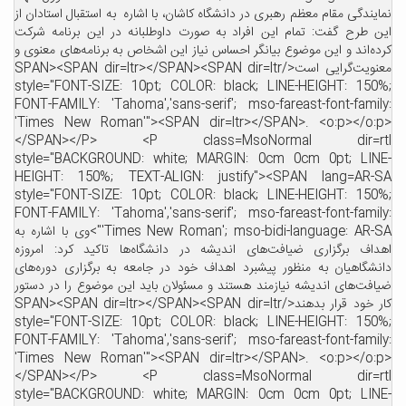
نمایندگی مقام معظم رهبری در دانشگاه کاشان، با اشاره به استقبال استادان از
این طرح گفت: تمام این افراد به صورت داوطلبانه در این برنامه شرکت
کرده‌اند و این موضوع بیانگر احساس نیاز این اشخاص به برنامه‌های معنوی و
معنویت‌گرایی است</SPAN><SPAN dir=ltr></SPAN><SPAN dir=ltr
style="FONT-SIZE: 10pt; COLOR: black; LINE-HEIGHT: 150%;
FONT-FAMILY: 'Tahoma','sans-serif'; mso-fareast-font-family:
'Times New Roman'"><SPAN dir=ltr></SPAN>. <o:p></o:p>
</SPAN></P> <P class=MsoNormal dir=rtl
style="BACKGROUND: white; MARGIN: 0cm 0cm 0pt; LINE-
HEIGHT: 150%; TEXT-ALIGN: justify"><SPAN lang=AR-SA
style="FONT-SIZE: 10pt; COLOR: black; LINE-HEIGHT: 150%;
FONT-FAMILY: 'Tahoma','sans-serif'; mso-fareast-font-family:
'Times New Roman'; mso-bidi-language: AR-SA">وی با اشاره به
اهداف برگزاری ضیافت‌های اندیشه در دانشگاه‌ها تاکید کرد: امروزه
دانشگاهیان به منظور پیشبرد اهداف خود در جامعه به برگزاری دوره‌های
ضیافت‌های اندیشه نیازمند هستند و مسئولان باید این موضوع را در دستور
کار خود قرار بدهند</SPAN><SPAN dir=ltr></SPAN><SPAN dir=ltr
style="FONT-SIZE: 10pt; COLOR: black; LINE-HEIGHT: 150%;
FONT-FAMILY: 'Tahoma','sans-serif'; mso-fareast-font-family:
'Times New Roman'"><SPAN dir=ltr></SPAN>. <o:p></o:p>
</SPAN></P> <P class=MsoNormal dir=rtl
style="BACKGROUND: white; MARGIN: 0cm 0cm 0pt; LINE-