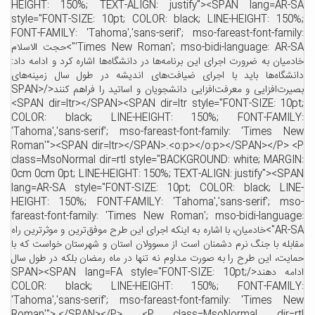
HEIGHT: 150%; TEXT-ALIGN: justify"><SPAN lang=AR-SA
style="FONT-SIZE: 10pt; COLOR: black; LINE-HEIGHT: 150%;
FONT-FAMILY: 'Tahoma','sans-serif'; mso-fareast-font-family:
'Times New Roman'; mso-bidi-language: AR-SA">حجت الاسلام
خادمیان به ضرورت اجرای این برنامه‌ها در دانشگاه‌ها اشاره کرد و ادامه داد:
دانشگاه‌ها باید با اجرای ضیافت‌های اندیشه در طول سال زمینه‌های
بصیرت‌افزایی و معرفت‌افزایی دانشجویان و اساتید را فراهم کنند</SPAN>
<SPAN dir=ltr></SPAN><SPAN dir=ltr style="FONT-SIZE: 10pt;
COLOR: black; LINE-HEIGHT: 150%; FONT-FAMILY:
'Tahoma','sans-serif'; mso-fareast-font-family: 'Times New
Roman'"><SPAN dir=ltr></SPAN>.<o:p></o:p></SPAN></P> <P
class=MsoNormal dir=rtl style="BACKGROUND: white; MARGIN:
0cm 0cm 0pt; LINE-HEIGHT: 150%; TEXT-ALIGN: justify"><SPAN
lang=AR-SA style="FONT-SIZE: 10pt; COLOR: black; LINE-
HEIGHT: 150%; FONT-FAMILY: 'Tahoma','sans-serif'; mso-
fareast-font-family: 'Times New Roman'; mso-bidi-language:
AR-SA">خادمیان، با اشاره به اینکه اجرای این طرح موفق‌ترین و موثرترین راه
مقابله با جنگ نرم دشمنان است از مسوولان استان و شهرستان خواست که با
حمایت، این طرح را به صورت مداوم نه تنها در ماه رمضان بلکه در طول سال
ادامه دهند</SPAN><SPAN lang=FA style="FONT-SIZE: 10pt;
COLOR: black; LINE-HEIGHT: 150%; FONT-FAMILY:
'Tahoma','sans-serif'; mso-fareast-font-family: 'Times New