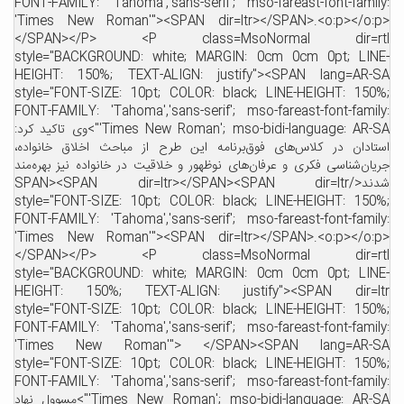
FONT-FAMILY: 'Tahoma','sans-serif'; mso-fareast-font-family:
'Times New Roman'"><SPAN dir=ltr></SPAN>.<o:p></o:p>
</SPAN></P> <P class=MsoNormal dir=rtl
style="BACKGROUND: white; MARGIN: 0cm 0cm 0pt; LINE-
HEIGHT: 150%; TEXT-ALIGN: justify"><SPAN lang=AR-SA
style="FONT-SIZE: 10pt; COLOR: black; LINE-HEIGHT: 150%;
FONT-FAMILY: 'Tahoma','sans-serif'; mso-fareast-font-family:
'Times New Roman'; mso-bidi-language: AR-SA">وی تاکید کرد:
استادان در کلاس‌های فوق‌برنامه این طرح از مباحث اخلاق خانواده،
جریان‌شناسی فکری و عرفان‌های نوظهور و خلاقیت در خانواده نیز بهره‌مند
شدند</SPAN><SPAN dir=ltr></SPAN><SPAN dir=ltr
style="FONT-SIZE: 10pt; COLOR: black; LINE-HEIGHT: 150%;
FONT-FAMILY: 'Tahoma','sans-serif'; mso-fareast-font-family:
'Times New Roman'"><SPAN dir=ltr></SPAN>.<o:p></o:p>
</SPAN></P> <P class=MsoNormal dir=rtl
style="BACKGROUND: white; MARGIN: 0cm 0cm 0pt; LINE-
HEIGHT: 150%; TEXT-ALIGN: justify"><SPAN dir=ltr
style="FONT-SIZE: 10pt; COLOR: black; LINE-HEIGHT: 150%;
FONT-FAMILY: 'Tahoma','sans-serif'; mso-fareast-font-family:
'Times New Roman'"> </SPAN><SPAN lang=AR-SA
style="FONT-SIZE: 10pt; COLOR: black; LINE-HEIGHT: 150%;
FONT-FAMILY: 'Tahoma','sans-serif'; mso-fareast-font-family:
'Times New Roman'; mso-bidi-language: AR-SA">مسوول نهاد