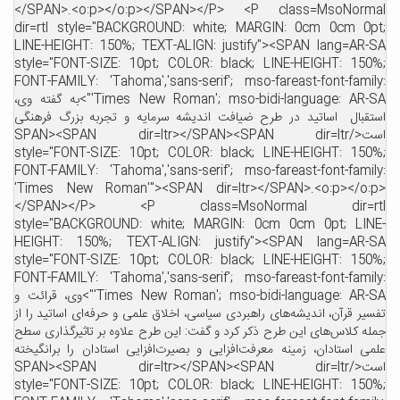
</SPAN>.<o:p></o:p></SPAN></P> <P class=MsoNormal
dir=rtl style="BACKGROUND: white; MARGIN: 0cm 0cm 0pt;
LINE-HEIGHT: 150%; TEXT-ALIGN: justify"><SPAN lang=AR-SA
style="FONT-SIZE: 10pt; COLOR: black; LINE-HEIGHT: 150%;
FONT-FAMILY: 'Tahoma','sans-serif'; mso-fareast-font-family:
'Times New Roman'; mso-bidi-language: AR-SA">به گفته وی،
استقبال اساتید در طرح ضیافت اندیشه سرمایه و تجربه بزرگ فرهنگی
است</SPAN><SPAN dir=ltr></SPAN><SPAN dir=ltr
style="FONT-SIZE: 10pt; COLOR: black; LINE-HEIGHT: 150%;
FONT-FAMILY: 'Tahoma','sans-serif'; mso-fareast-font-family:
'Times New Roman'"><SPAN dir=ltr></SPAN>.<o:p></o:p>
</SPAN></P> <P class=MsoNormal dir=rtl
style="BACKGROUND: white; MARGIN: 0cm 0cm 0pt; LINE-
HEIGHT: 150%; TEXT-ALIGN: justify"><SPAN lang=AR-SA
style="FONT-SIZE: 10pt; COLOR: black; LINE-HEIGHT: 150%;
FONT-FAMILY: 'Tahoma','sans-serif'; mso-fareast-font-family:
'Times New Roman'; mso-bidi-language: AR-SA">وی، قرائت و
تفسیر قرآن، اندیشه‌های راهبردی سیاسی، اخلاق علمی و حرفه‌ای اساتید را از
جمله کلاس‌های این طرح ذکر کرد و گفت: این طرح علاوه بر تاثیرگذاری سطح
علمی استادان، زمینه معرفت‌افزایی و بصیرت‌افزایی استادان را برانگیخته
است</SPAN><SPAN dir=ltr></SPAN><SPAN dir=ltr
style="FONT-SIZE: 10pt; COLOR: black; LINE-HEIGHT: 150%;