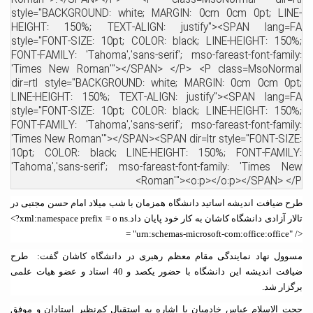
Roman'">.</SPAN></P> <P class=MsoNormal dir=rtl
style="BACKGROUND: white; MARGIN: 0cm 0cm 0pt; LINE-
HEIGHT: 150%; TEXT-ALIGN: justify"><SPAN lang=FA
style="FONT-SIZE: 10pt; COLOR: black; LINE-HEIGHT: 150%;
FONT-FAMILY: 'Tahoma','sans-serif'; mso-fareast-font-family:
'Times New Roman'"></SPAN> </P> <P class=MsoNormal
dir=rtl style="BACKGROUND: white; MARGIN: 0cm 0cm 0pt;
LINE-HEIGHT: 150%; TEXT-ALIGN: justify"><SPAN lang=FA
style="FONT-SIZE: 10pt; COLOR: black; LINE-HEIGHT: 150%;
FONT-FAMILY: 'Tahoma','sans-serif'; mso-fareast-font-family:
'Times New Roman'"></SPAN><SPAN dir=ltr style="FONT-SIZE:
10pt; COLOR: black; LINE-HEIGHT: 150%; FONT-FAMILY:
'Tahoma','sans-serif'; mso-fareast-font-family: 'Times New
Roman'"><o:p></o:p></SPAN> </P>
طرح ضیافت اندیشه اساتید دانشگاه همزمان با شب میلاد امام حسن مجتبی در
تالار آزادی دانشگاه کاشان به کار خود پایان داد.
<?xml:namespace prefix = o ns
= "urn:schemas-microsoft-com:office:office" />
مسوول نهاد نمایندگی مقام معظم رهبری در دانشگاه کاشان گفت: طرح
ضیافت اندیشه این دانشگاه با حضور یکصد و 40 استاد و عضو هیات علمی
برگزار شد.
حجت الاسلام عباس خادمیان با اشاره به استقبال کم‌نظیر استادان و موفق