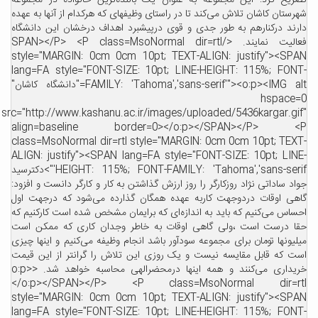
تصریح کرد: این مجموعه به عنوان یک بالنده‌ترین خانواده در مجموعه
شهرستان کاشان تلاش می‌کند تا در راستای وظیفهای که هرکدام از آنها به عهده
دارند درکنارهم به طور جدی و قوی درپیشبرد اهداف درخشان این دانشگاه
فعالیت نمایند. </SPAN></P> <P class=MsoNormal dir=rtl
style="MARGIN: 0cm 0cm 10pt; TEXT-ALIGN: justify"><SPAN
lang=FA style="FONT-SIZE: 10pt; LINE-HEIGHT: 115%; FONT-
FAMILY: 'Tahoma','sans-serif'"><o:p><IMG alt="دانشگاه کاشان"
hspace=0
src="http://www.kashanu.ac.ir/images/uploaded/5436kargar.gif"
align=baseline border=0></o:p></SPAN></P> <P
class=MsoNormal dir=rtl style="MARGIN: 0cm 0cm 10pt; TEXT-
ALIGN: justify"><SPAN lang=FA style="FONT-SIZE: 10pt; LINE-
HEIGHT: 115%; FONT-FAMILY: 'Tahoma','sans-serif'">دکترسید
جواد ساداتی نژاد روزکارگر را روز ارزش گذاشتن به کار و کارگر دانست و افزود:
گاهی اوقات دردوجهت کاربه عهده همگان گذارده می‌شود که درجهت اول
احساس می‌کنیم که باید به اندازه‌ای که برایمان مشخص شده است کارکنیم که
حقا درست است ،ولی گاهی اوقات به خاطر وجدان کاری که ممکن است
میلیونها تومان برای مجموعه سودآور باشد انجام وظیفه می‌کنیم و اینها چیزی
است که قابل مقایسه نیست و یک روزی این تلاش را گرانتر از این قیمت
خریداری می‌کنند و همه اینها درمحضرالهی محاسبه خواهد شد. <o:p>
</o:p></SPAN></P> <P class=MsoNormal dir=rtl
style="MARGIN: 0cm 0cm 10pt; TEXT-ALIGN: justify"><SPAN
lang=FA style="FONT-SIZE: 10pt; LINE-HEIGHT: 115%; FONT-