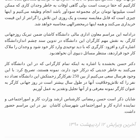
کارکنیم که حقا درست است ،ولی گاهی اوقات به خاطر وجدان کاری که ممکن
است میلیونها تومان برای مجموعه سودآور باشد انجام وظیفه می‌کنیم و اینها
چیزی است که قابل مقایسه نیست و یک روزی این تلاش را گرانتر از این قیمت
خریداری می‌کنند و همه اینها درمحضرالهی محاسبه خواهد شد.
درادامه این مراسم معاون اداری مالی دانشگاه کاشان ضمن تبریک روزجهانی
کارگر، به نقش مهم کارگران این دانشگاه در تدوین سند چشم اندازدانشگاه
اشاره کرد و افزود: کارگری که با دید توحیدی وارد کار خود شود و وجدان را ملاک
کار خود قراردهد، منتظر مسائل دنیوی آن نخواهدبود.
دکتر حسن بخشنده با اشاره به اینکه تمام کارگرانی که در این دانشگاه کار
می‌کنند به خاطر جدیتی که درکار خود دارند، نمونه هستند، تصریح کرد: با این
وجود هرسال سعی می‌کنیم از بین 250 نفرکارگر زحمتکش این دانشگاه تعداد ده
نفر را که تلاش‌وخلاقیت آنها در طول سال بیشتر است در روز جهانی کارگر به
عنوان کارگر نمونه معرفی و از آنها تجلیل وتقدیر به عمل آوریم.
شایان ذکر است حسن رمضانی کارشناس ارشد وزارت کار و اموراجتماعی و
نماینده اداره کار و اموراجتماعی شهرستان کاشان
نیز در این مراسم حضور
داشت.
آخرین ویرایش ۱۲ اردیبهشت ۱۳۹۰