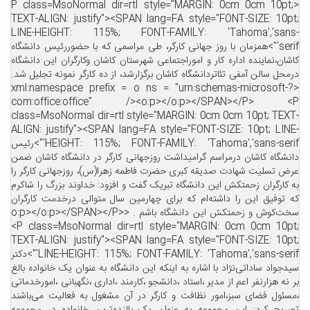
<P class=MsoNormal dir=rtl style="MARGIN: 0cm 0cm 10pt;
TEXT-ALIGN: justify"><SPAN lang=FA style="FONT-SIZE: 10pt;
LINE-HEIGHT: 115%; FONT-FAMILY: 'Tahoma','sans-
serif'">همزمان با روز جهانی کارگر، طی مراسمی که با حضوررئیس دانشگاه
کاشان،نماینده اداره کار و اموراجتماعی شهرستان کاشان وکارگران این دانشگاه
درمحل سالن آمفی تئاتردانشگاه کاشان برگزارشد، از ده کارگر نمونه تجلیل شد.
<?xml:namespace prefix = o ns = "urn:schemas-microsoft-
com:office:office" /><o:p></o:p></SPAN></P> <P
class=MsoNormal dir=rtl style="MARGIN: 0cm 0cm 10pt; TEXT-
ALIGN: justify"><SPAN lang=FA style="FONT-SIZE: 10pt; LINE-
HEIGHT: 115%; FONT-FAMILY: 'Tahoma','sans-serif'">رئیس
دانشگاه کاشان درمراسم گرامیداشت روزجهانی کارگر در دانشگاه کاشان ضمن
عرض تسلیت شهادت صدیقه کبری حضرت فاطمه زهرا(س)، روزجهانی کارگر را
به کارگران زحمتکش این دانشگاه تبریک گفت و افزود: خداوند بزرگ را شاکرم
که توفیق این را داشته‌ام که برای چهارمین سال متوالی درخدمت کارگران
سخت‌کوش و زحمتکش این دانشگاه باشم . <o:p></o:p></SPAN></P>
<P class=MsoNormal dir=rtl style="MARGIN: 0cm 0cm 10pt;
TEXT-ALIGN: justify"><SPAN lang=FA style="FONT-SIZE: 10pt;
LINE-HEIGHT: 115%; FONT-FAMILY: 'Tahoma','sans-serif'">دکتر
سیدجواد ساداتی‌نژاد با اشاره به اینکه این دانشگاه به عنوان یک خانواده بالغ
بر نه هزارنفر اعم از مدیر ،استاد ،دانشجو ،کارمند ،اداری ،نگهبانی ،امورخدماتی
،مسئول فضای سبز،امور نظافت و کارگر در آن مشغول به فعالیت می‌باشند