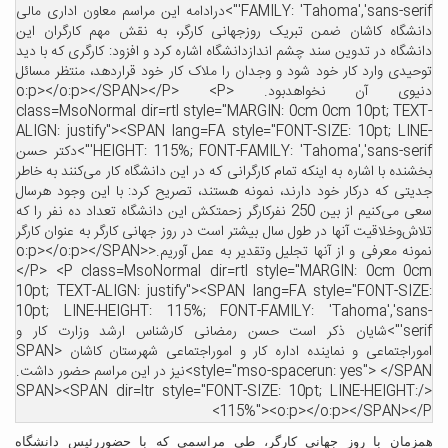
FAMILY: 'Tahoma','sans-serif'">درادامه این مراسم معاون اداری مالی
دانشگاه کاشان ضمن تبریک روزجهانی کارگر، به نقش مهم کارگران این
دانشگاه در تدوین سند چشم اندازدانشگاه اشاره کرد و افزود: کارگری که با دید
توحیدی وارد کار خود شود و وجدان را ملاک کار خود قراردهد، منتظر مسائل
دنیوی آن نخواهدبود. <o:p></o:p></SPAN></P> <P
class=MsoNormal dir=rtl style="MARGIN: 0cm 0cm 10pt; TEXT-
ALIGN: justify"><SPAN lang=FA style="FONT-SIZE: 10pt; LINE-
HEIGHT: 115%; FONT-FAMILY: 'Tahoma','sans-serif'">دکتر حسن
بخشنده با اشاره به اینکه تمام کارگرانی که در این دانشگاه کار می‌کنند به خاطر
جدیتی که درکار خود دارند، نمونه هستند، تصریح کرد: با این وجود هرسال
سعی می‌کنیم از بین 250 نفرکارگر زحمتکش این دانشگاه تعداد ده نفر را که
تلاش‌وخلاقیت آنها در طول سال بیشتر است در روز جهانی کارگر به عنوان کارگر
نمونه معرفی و از آنها تجلیل وتقدیر به عمل آوریم.<o:p></o:p></SPAN>
</P> <P class=MsoNormal dir=rtl style="MARGIN: 0cm 0cm
10pt; TEXT-ALIGN: justify"><SPAN lang=FA style="FONT-SIZE:
10pt; LINE-HEIGHT: 115%; FONT-FAMILY: 'Tahoma','sans-
serif'">شایان ذکر است حسن رمضانی کارشناس ارشد وزارت کار و
اموراجتماعی و نماینده اداره کار و اموراجتماعی شهرستان کاشان <SPAN
style="mso-spacerun: yes"> </SPAN>نیز در این مراسم حضور داشت.
</SPAN><SPAN dir=ltr style="FONT-SIZE: 10pt; LINE-HEIGHT:
115%"><o:p></o:p></SPAN></P>
همزمان با روز جهانی کارگر، طی مراسمی که با حضوررئیس دانشگاه