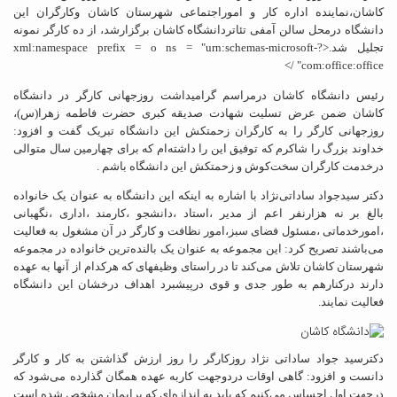
کاشان،نماینده اداره کار و اموراجتماعی شهرستان کاشان وکارگران این
دانشگاه درمحل سالن آمفی تئاتردانشگاه کاشان برگزارشد، از ده کارگر نمونه
تجلیل شد.<?xml:namespace prefix = o ns = "urn:schemas-microsoft-
com:office:office" />
رئیس دانشگاه کاشان درمراسم گرامیداشت روزجهانی کارگر در دانشگاه
کاشان ضمن عرض تسلیت شهادت صدیقه کبری حضرت فاطمه زهرا(س)،
روزجهانی کارگر را به کارگران زحمتکش این دانشگاه تبریک گفت و افزود:
خداوند بزرگ را شاکرم که توفیق این را داشته‌ام که برای چهارمین سال متوالی
درخدمت کارگران سخت‌کوش و زحمتکش این دانشگاه باشم .
دکتر سیدجواد ساداتی‌نژاد با اشاره به اینکه این دانشگاه به عنوان یک خانواده
بالغ بر نه هزارنفر اعم از مدیر ،استاد ،دانشجو ،کارمند ،اداری ،نگهبانی
،امورخدماتی ،مسئول فضای سبز،امور نظافت و کارگر در آن مشغول به فعالیت
می‌باشند تصریح کرد: این مجموعه به عنوان یک بالنده‌ترین خانواده در مجموعه
شهرستان کاشان تلاش می‌کند تا در راستای وظیفهای که هرکدام از آنها به عهده
دارند درکنارهم به طور جدی و قوی درپیشبرد اهداف درخشان این دانشگاه
فعالیت نمایند.
دکترسید جواد ساداتی نژاد روزکارگر را روز ارزش گذاشتن به کار و کارگر
دانست و افزود: گاهی اوقات دردوجهت کاربه عهده همگان گذارده می‌شود که
درجهت اول احساس می‌کنیم که باید به اندازه‌ای که برایمان مشخص شده است