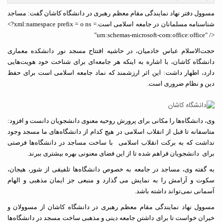
ول دفتر نهاد نمایندگی مقام معظم رهبری در دانشگاه کاشان گفت: مساجد
سنامه مسلما
نان در
جامعه اسلامی است.
<?xml:namespace prefix = o ns =
"urn:schemas-microsoft-com:office:office"
‌الاسلام عباس خادمیان، در حاشیه افتتاح مسجد نور دانشکده معماری
شگاه کاشان، با اشاره به اینکه هر جامعه‌ای برای شناخت خود هویت‌هایی
د، اظهار داشت: این اثر ارزشمند که نماد جامعه اسلامی است برای حفظ
 و نظام ضروری است.
 دانشگاه‌ها را مکانی برای پرورش روحیه معنوی دانشجویان دانست و افزود:
سفانه تا قبل از انقلاب اسلامی در هیچ کدام از دانشگاه‌های ما مسجد وجود
اشت که به برکت انقلاب اسلامی با ساخت مساجد در دانشگاه‌ها فرصتی
ی دانشجویان فراهم شده تا از این فضای معنونی بهره بیشتری ببرند.
گفته وی، مساجد در جامعه به خصوص دانشگاه‌ها تلفیقی از شور، هیجان،
وت و آرامش را به نمایش می گذارد و منبعی جز ایمان مذهبی و الهام
انی نمی‌تواند داشته باشد.
ول نهاد نمایندگی مقام معظم رهبری در دانشگاه کاشان از مسوولان و
ان خواست تا برای داشتن جامعه دینی و مذهبی ساخت مسجد در دانشگاه‌ها