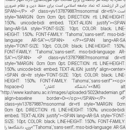
اشاره به اینکه هر جامعه‌ای برای شناخت خود هویت‌هایی دارد، اظهار داشت:
ن اثر ارزشمند که نماد جامعه اسلامی است برای حفظ دین و نظام ضروری
است.</SPAN></P> <P class=yiv137879887msonormal dir=rtl
style="MARGIN: 0cm 0cm 0pt; DIRECTION: rtl; LINE-HEIGH
150%; unicode-bidi: embed; TEXT-ALIGN: justify"><SP
lang=AR-SA style="FONT-SIZE: 10pt; COLOR: black; LIN
HEIGHT: 150%; FONT-FAMILY: 'Tahoma','sans-serif'; mso-bid
language: AR-SA"></SPAN> </P><SPAN lang=AR-
style="FONT-SIZE: 10pt; COLOR: black; LINE-HEIGHT: 150
FONT-FAMILY: 'Tahoma','sans-serif'; mso-bidi-language: A
SA"></SPAN> <P class=yiv137879887msonormal dir=r
style="MARGIN: 0cm 0cm 0pt; DIRECTION: rtl; LINE-HEIGH
150%; unicode-bidi: embed; TEXT-ALIGN: justify" align=cente
<SPAN dir=ltr style="FONT-SIZE: 10pt; COLOR: black; LIN
HEIGHT: 150%; FONT-FAMILY: 'Tahoma','sans-serif'"><o:
<IMG alt="دانشگاه کاشان" hspace=0
src="http://www.kashanu.ac.ir/images/uploaded/5022khademian.gi
align=baseline border=0></o:p></SPAN></P> 
class=yiv137879887msonormal dir=rtl style="MARGIN: 0
0cm 0pt; DIRECTION: rtl; LINE-HEIGHT: 150%; unicode-bid
embed; TEXT-ALIGN: justify"><SPAN lang=AR-SA style="FON
SIZE: 10pt; COLOR: black; LINE-HEIGHT: 150%; FONT-FAMIL
'Tahoma','sans-serif'; mso-bidi-language: AR-SA">وی، دانشگاه‌ها را