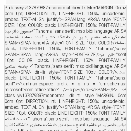
<P class=yiv137879887msonormal dir=rtl style="MARGIN: 0c
0cm 0pt; DIRECTION: rtl; LINE-HEIGHT: 150%; unicode-bid
embed; TEXT-ALIGN: justify"><SPAN lang=AR-SA style="FON
SIZE: 10pt; COLOR: black; LINE-HEIGHT: 150%; FONT-FAMIL
'Tahoma','sans-serif'; mso-bidi-language: AR-SA">مسوول دفتر نهاد
ایندگی مقام معظم رهبری در دانشگاه کاشان گفت: مساجد شناسنامه
مسلما</SPAN><SPAN lang=FA style="FONT-SIZE: 10pt; COLOR:
black; LINE-HEIGHT: 150%; FONT-FAMILY: 'Tahoma','san
serif'">نان در</SPAN><SPAN lang=AR-SA style="FONT-SIZE:
10pt; COLOR: black; LINE-HEIGHT: 150%; FONT-FAMIL
'Tahoma','sans-serif'; mso-bidi-language: AR-SA"> جامعه اسلامی
است.</SPAN><SPAN dir=ltr style="FONT-SIZE: 10pt; COLOR:
black; LINE-HEIGHT: 150%; FONT-FAMILY: 'Tahoma','san
serif'"><?xml:namespace prefix = o ns = "urn:schema
microsoft-com:office:office" /><o:p></o:p></SPAN></P> 
class=yiv137879887msonormal dir=rtl style="MARGIN: 0
0cm 0pt; DIRECTION: rtl; LINE-HEIGHT: 150%; unicode-bid
embed; TEXT-ALIGN: justify"><SPAN lang=AR-SA style="FON
SIZE: 10pt; COLOR: black; LINE-HEIGHT: 150%; FONT-FAMIL
'Tahoma','sans-serif'; mso-bidi-language: AR-SA">حجت‌الاسلام
اس خادمیان، در حاشیه افتتاح مسجد نور دانشکده معماری دانشگاه کاشان،