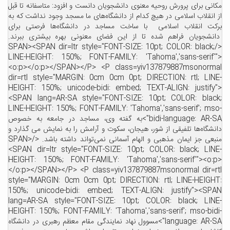
انی برای پرورش روحیه معنوی دانشجویان دانست و افزود: متاسفانه تا قبل
 انقلاب اسلامی در هیچ کدام از دانشگاه‌های ما مسجد وجود نداشت که به
کت انقلاب اسلامی با ساخت مساجد در دانشگاه‌ها فرصتی برای
نشجویان فراهم شده تا از این فضای معنونی بهره بیشتری ببرند.
</SPAN><SPAN dir=ltr style="FONT-SIZE: 10pt; COLOR: black;
LINE-HEIGHT: 150%; FONT-FAMILY: 'Tahoma','sans-serif'
<o:p></o:p></SPAN></P> <P class=yiv137879887msonorm
dir=rtl style="MARGIN: 0cm 0cm 0pt; DIRECTION: rtl; LIN
HEIGHT: 150%; unicode-bidi: embed; TEXT-ALIGN: justify
<SPAN lang=AR-SA style="FONT-SIZE: 10pt; COLOR: blac
LINE-HEIGHT: 150%; FONT-FAMILY: 'Tahoma','sans-serif'; ms
bidi-language: AR-SA">به گفته وی، مساجد در جامعه به خصوص
نشگاه‌ها تلفیقی از شور، هیجان، سکوت و آرامش را به نمایش می گذارد و
منبعی جز ایمان مذهبی و الهام آسمانی نمی‌تواند داشته باشد. </SPAN>
<SPAN dir=ltr style="FONT-SIZE: 10pt; COLOR: black; LIN
HEIGHT: 150%; FONT-FAMILY: 'Tahoma','sans-serif'"><o:
</o:p></SPAN></P> <P class=yiv137879887msonormal dir=r
style="MARGIN: 0cm 0cm 0pt; DIRECTION: rtl; LINE-HEIGH
150%; unicode-bidi: embed; TEXT-ALIGN: justify"><SP
lang=AR-SA style="FONT-SIZE: 10pt; COLOR: black; LIN
HEIGHT: 150%; FONT-FAMILY: 'Tahoma','sans-serif'; mso-bid
language: AR-SA">مسوول نهاد نمایندگی مقام معظم رهبری در دانشگاه