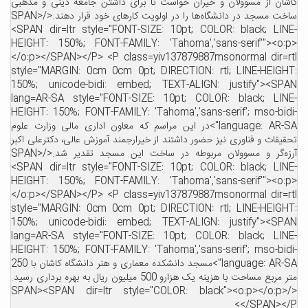
شان از مسوولان و خیران خواست تا برای داشتن جامعه دینی و مذهبی
ساخت مسجد در دانشگاه‌ها را در اولویت کارهای خود قرار دهند.</SPAN>
<SPAN dir=ltr style="FONT-SIZE: 10pt; COLOR: black; LIN
HEIGHT: 150%; FONT-FAMILY: 'Tahoma','sans-serif'"><o:
</o:p></SPAN></P> <P class=yiv137879887msonormal dir=r
style="MARGIN: 0cm 0cm 0pt; DIRECTION: rtl; LINE-HEIGH
150%; unicode-bidi: embed; TEXT-ALIGN: justify"><SP
lang=AR-SA style="FONT-SIZE: 10pt; COLOR: black; LIN
HEIGHT: 150%; FONT-FAMILY: 'Tahoma','sans-serif'; mso-bid
language: AR-SA">در این مراسم که معاون اداری مالی وزارت علوم
یقات و فناوری نیز حضور داشتند از خیرارجمند آموزش عالی، دکترعلی اکبر
آرزه‌گر و مسوولان مربوطه در ساخت این مسجد تقدیر شد.</SPAN>
<SPAN dir=ltr style="FONT-SIZE: 10pt; COLOR: black; LIN
HEIGHT: 150%; FONT-FAMILY: 'Tahoma','sans-serif'"><o:
</o:p></SPAN></P> <P class=yiv137879887msonormal dir=r
style="MARGIN: 0cm 0cm 0pt; DIRECTION: rtl; LINE-HEIGH
150%; unicode-bidi: embed; TEXT-ALIGN: justify"><SP
lang=AR-SA style="FONT-SIZE: 10pt; COLOR: black; LIN
HEIGHT: 150%; FONT-FAMILY: 'Tahoma','sans-serif'; mso-bid
language: AR-SA">مسجد دانشکده معماری و هنر دانشگاه کاشان با 250
متر مربع مساحت با هزینه یک هزارو 500 میلیون ریال به بهره برداری رسید.
</SPAN><SPAN dir=ltr style="COLOR: black"><o:p></o:p>
</SPAN></