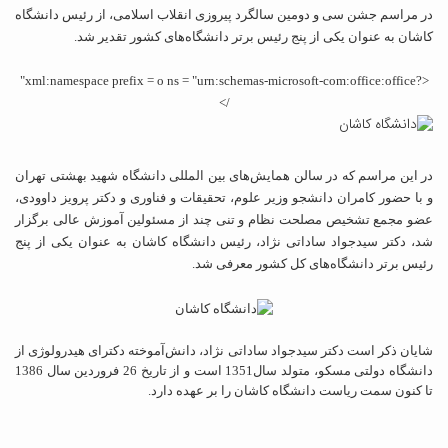
ر مراسم جشن سی و دومین سالگرد پیروزی انقلاب اسلامی، از رئیس دانشگاه
اشان به عنوان یکی از پنج رئیس برتر دانشگاه‌های کشور تقدیر شد.
<?xml:namespace prefix = o ns = "urn:schemas-microsoft-com:office:office"
/>
ر این مراسم که در سالن همایش‌های بین المللی دانشگاه شهید بهشتی تهران
 با حضور کامران دانشجو وزیر علوم، تحقیقات و فناوری و دکتر پرویز داوودی،
ضو مجمع تشخیص مصلحت نظام و تنی چند از مسئولین آموزش عالی برگزار
د، دکتر سیدجواد ساداتی نژاد، رئیس دانشگاه کاشان به عنوان یکی از پنج
ئیس برتر دانشگاه‌های کل کشور معرفی شد.
ایان ذکر است دکتر سیدجواد ساداتی نژاد، دانش‌آموخته دکترای هیدرولوژی از
دانشگاه دولتی مسکو، متولد سال1351 است و از تاریخ 26 فروردین سال 1386
ا کنون سمت ریاست دانشگاه کاشان را بر عهده دارد.