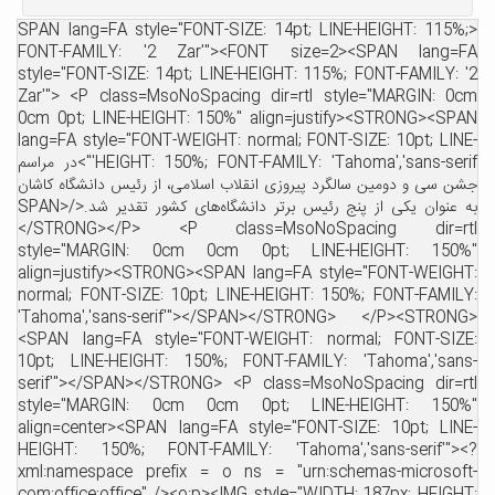
<SPAN lang=FA style="FONT-SIZE: 14pt; LINE-HEIGHT: 115%;
FONT-FAMILY: '2 Zar'"><FONT size=2><SPAN lang=F
style="FONT-SIZE: 14pt; LINE-HEIGHT: 115%; FONT-FAMILY: '
Zar'"> <P class=MsoNoSpacing dir=rtl style="MARGIN: 0c
0cm 0pt; LINE-HEIGHT: 150%" align=justify><STRONG><SPA
lang=FA style="FONT-WEIGHT: normal; FONT-SIZE: 10pt; LINE
HEIGHT: 150%; FONT-FAMILY: 'Tahoma','sans-serif'">در مراسم
شن سی و دومین سالگرد پیروزی انقلاب اسلامی، از رئیس دانشگاه کاشان
به عنوان یکی از پنج رئیس برتر دانشگاه‌های کشور تقدیر شد.</SPAN>
</STRONG></P> <P class=MsoNoSpacing dir=rt
style="MARGIN: 0cm 0cm 0pt; LINE-HEIGHT: 150%
align=justify><STRONG><SPAN lang=FA style="FONT-WEIGHT
normal; FONT-SIZE: 10pt; LINE-HEIGHT: 150%; FONT-FAMILY
'Tahoma','sans-serif'"></SPAN></STRONG> </P><STRONG
<SPAN lang=FA style="FONT-WEIGHT: normal; FONT-SIZE
10pt; LINE-HEIGHT: 150%; FONT-FAMILY: 'Tahoma','sans
serif'"></SPAN></STRONG> <P class=MsoNoSpacing dir=rt
style="MARGIN: 0cm 0cm 0pt; LINE-HEIGHT: 150%
align=center><SPAN lang=FA style="FONT-SIZE: 10pt; LINE
HEIGHT: 150%; FONT-FAMILY: 'Tahoma','sans-serif'"><
xml:namespace prefix = o ns = "urn:schemas-microsoft