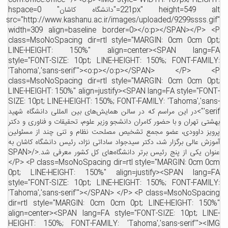
com:office:office" /><o:p><IMG style="WIDTH: 187px; HEIGHT
221px" height=549 alt="دانشگاه کاشان" hspace=0
src="http://www.kashanu.ac.ir/images/uploaded/9299ssss.gif
width=309 align=baseline border=0></o:p></SPAN></P> <
class=MsoNoSpacing dir=rtl style="MARGIN: 0cm 0cm 0pt
LINE-HEIGHT: 150%" align=center><SPAN lang=F
style="FONT-SIZE: 10pt; LINE-HEIGHT: 150%; FONT-FAMILY
'Tahoma','sans-serif'"><o:p></o:p></SPAN> </P> <
class=MsoNoSpacing dir=rtl style="MARGIN: 0cm 0cm 0pt
LINE-HEIGHT: 150%" align=justify><SPAN lang=FA style="FONT
SIZE: 10pt; LINE-HEIGHT: 150%; FONT-FAMILY: 'Tahoma','sans
serif'">در این مراسم که در سالن همایش‌های بین المللی دانشگاه شهید
هشتی تهران و با حضور کامران دانشجو وزیر علوم، تحقیقات و فناوری و دکتر
رویز داوودی، عضو مجمع تشخیص مصلحت نظام و تنی چند از مسئولین
موزش عالی برگزار شد، دکتر سیدجواد ساداتی نژاد، رئیس دانشگاه کاشان به
عنوان یکی از پنج رئیس برتر دانشگاه‌های کل کشور معرفی شد.</SPAN>
</P> <P class=MsoNoSpacing dir=rtl style="MARGIN: 0cm 0c
0pt; LINE-HEIGHT: 150%" align=justify><SPAN lang=F
style="FONT-SIZE: 10pt; LINE-HEIGHT: 150%; FONT-FAMILY
'Tahoma','sans-serif'"></SPAN> </P> <P class=MsoNoSpacin
dir=rtl style="MARGIN: 0cm 0cm 0pt; LINE-HEIGHT: 150%
align=center><SPAN lang=FA style="FONT-SIZE: 10pt; LINE
HEIGHT: 150%; FONT-FAMILY: 'Tahoma','sans-serif'"><IM