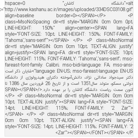
alt="دانشگاه کاشان" hspace=0
src="http://www.kashanu.ac.ir/images/uploaded/334DSC03108.gif
align=baseline border=0></SPAN></P> <
class=MsoNoSpacing dir=rtl style="MARGIN: 0cm 0cm 0pt
LINE-HEIGHT: 150%" align=center><SPAN lang=F
style="FONT-SIZE: 10pt; LINE-HEIGHT: 150%; FONT-FAMILY
'Tahoma','sans-serif'"></SPAN> </P> <P class=MsoNorma
dir=rtl style="MARGIN: 0cm 0cm 10pt; TEXT-ALIGN: justify
align=justify><SPAN lang=FA dir=rtl style="FONT-SIZE: 10pt
LINE-HEIGHT: 115%; FONT-FAMILY: 'Tahoma','sans-serif'; mso
fareast-font-family: Calibri; mso-bidi-language: FA; mso-ansi
language: EN-US; mso-fareast-language: EN-US">شایان ذکر است
کتر سیدجواد ساداتی نژاد، دانش‌آموخته دکترای هیدرولوژی از دانشگاه
دولتی مسکو، متولد سال1351 است و از تاریخ 26 فروردین سال 1386 تا
کنون سمت ریاست دانشگاه کاشان را بر عهده دارد.</SPAN></SPAN>
</P> <P class=MsoNormal dir=rtl style="MARGIN: 0cm 0c
10pt; TEXT-ALIGN: justify"><SPAN lang=FA style="FONT-SIZE
14pt; LINE-HEIGHT: 115%; FONT-FAMILY: '2 Zar'"
</SPAN> </P> <P class=MsoNormal dir=rtl style="MARGIN
0cm 0cm 10pt; TEXT-ALIGN: justify"><SPAN lang=F
style="FONT-SIZE: 14pt; LINE-HEIGHT: 115%; FONT-FAMILY: '
Zar'"></SPAN></FONT></SPAN> </P