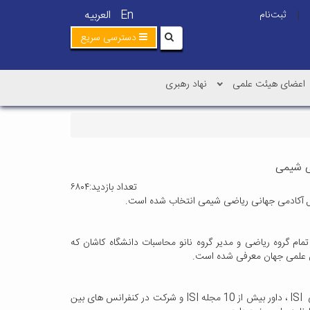
En
العربیه
ثبت‌نام
|
دسترسی سریع
اعضای هیئت علمی
نهاد رهبری
ضی شیمی
تعداد بازدید:۶۸۰۴
ول آکادمی جهانی ریاضی شیمی انتخاب شده است.
 تهران، عضو هیات علمی و استاد تمام گروه ریاضی و مدیر گروه نانو محاسبات دانشگاه کاشان که
وی علاوه بر انتخاب دانشمند بین المللی، چاپ نزدیک به 300 مقاله در مجلات داخلی وخارجی ISI ، داور بیش از 10 مجله ISI و شرکت در کنفرانس های بین