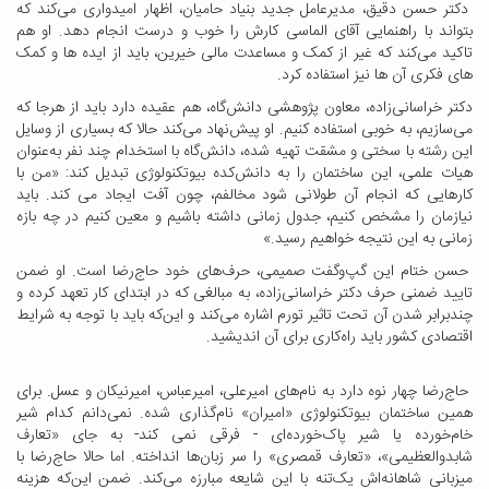
دکتر حسن دقیق، مدیرعامل جدید بنیاد حامیان، اظهار امیدواری می‌کند که
بتواند با راهنمایی آقای الماسی کارش را خوب و درست انجام دهد. او هم
تاکید می‌کند که غیر از کمک و مساعدت مالی خیرین، باید از ایده ها و کمک
های فکری آن ها نیز استفاده کرد.
دکتر خراسانی‌زاده، معاون پژوهشی دانش‌گاه، هم عقیده دارد باید از هرجا که
می‌سازیم، به خوبی استفاده کنیم. او پیش‌نهاد می‌کند حالا که بسیاری از وسایل
این رشته با سختی و مشقت تهیه شده، دانش‌گاه با استخدام چند نفر به‌عنوان
هیات علمی، این ساختمان را به دانش‌کده بیوتکنولوژی تبدیل کند: «من با
کارهایی که انجام آن طولانی شود مخالفم، چون آفت ایجاد می کند. باید
نیازمان را مشخص کنیم، جدول زمانی داشته باشیم و معین کنیم در چه بازه
زمانی به این نتیجه خواهیم رسید.»
حسن ختام این گپ‌وگفت صمیمی، حرف‌های خود حاج‌رضا است. او ضمن
تایید ضمنی حرف دکتر خراسانی‌زاده، به مبالغی که در ابتدای کار تعهد کرده و
چندبرابر شدن آن تحت تاثیر تورم اشاره می‌کند و این‌که باید با توجه به شرایط
اقتصادی کشور باید راه‌کاری برای آن اندیشید.
حاج‌رضا چهار نوه دارد به نام‌های امیرعلی، امیرعباس، امیرنیکان و عسل. برای
همین ساختمان بیوتکنولوژی «امیران» نام‌گذاری شده. نمی‌دانم کدام شیر
خام‌خورده یا شیر پاک‌خورده‌ای - فرقی نمی کند- به جای «تعارف
شابدوالعظیمی»، «تعارف قمصری» را سر زبان‌ها انداخته. اما حالا حاج‌رضا با
میزبانی شاهانه‌اش یک‌تنه با این شایعه مبارزه می‌کند. ضمن این‌که هزینه