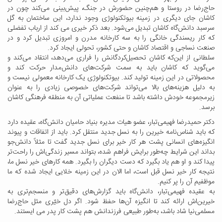
حاج‌رضا در روستا و هم‌چنین حضورش در جنگ، پیش‌بینی می‌کند چون در
کاشان جای دیگری در زمینه بیوتکنولوژی وجود ندارد، این ساختمان به گل
سرسبد دانش‌گاه کاشان تبدیل می‌شود. بعد ذکر خیری می کند از ارباب تفضلی
که کار ریسندگی خانگی را به سه کارخانه مدرن و امروزی تبدیل کرد و در
صنعت نساجی و اقتصاد کاشان و حتی کشور، تحولی ایجاد کرد.
سلطانی از این‌که کاشان تحصیل‌کردگانش را فراری می‌دهد، انتقاد می‌کند و
می‌گوید که کاشان باید به سمت شرکت‌های دانش‌مدار حرکت کند و
محصولاتی در این زمینه تولید کند. بیوتکنولوژی یک کارخانه معمولی نیست و
به دلیل هزینه‌های بالا می‌تواند شرکت‌های خصوصی زیادی را به عنوان
زیرمجموعه خودش داشته باشد تا منفعت عملیاتی آن به منطقه فرهنگی کاشان
برسد.
دکتر حمیدرضا فهیمی‌تبار، عضو هیات مدیره بنیاد حامیان دانش‌گاه، عقیده دارد
که باید شناس‌نامه خیرین را به نسل جدید منتقل کرد. باید از اتفاقات و پیوند
انگیزه‌های انسانی پشت هر کار خیر برای نسل جدید گفت تا مثلاً دانش‌جو
بداند این شرایط چه‌طور برایش فراهم شده، بتواند مسیر زندگی‌اش را راحت‌تر
پیدا کند و او هم یاد بگیرد که دست دیگران را بگیرد. همه کارهای خیر نسل ما،
نتیجه کار خیر نسل قبل است، اما الان در این زمینه خلایی ایجاد شده که ما
موظفیم آن را پر کنیم.
به عقیده فهیمی‌تبار، دانش‌گاه باید گزارش‌های دقیق‌تر و منسجم‌تری به
خیرین‌اش ارائه کند تا انگیزه آن‌ها حفظ شود. اگر دل خیّری مثل حاج‌رضا
مسلمی‌نیا شاد باشد، به‌طور طبیعی فرزندانش هم پشت کار پدر می ایستند.