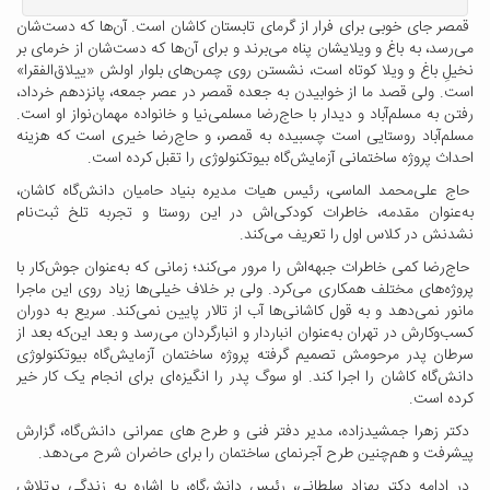
قمصر جای خوبی برای فرار از گرمای تابستان کاشان است. آن‌ها که دست‌شان
می‌رسد، به باغ‌ و ویلایشان پناه می‌برند و برای آن‌ها که دست‌شان از خرمای بر
نخیلِ باغ و ویلا کوتاه است، نشستن روی چمن‌های بلوار اولش «ییلاق‌الفقرا»
است. ولی قصد ما از خوابیدن به جعده قمصر در عصر جمعه، پانزدهم خرداد،
رفتن به مسلم‌آباد و دیدار با حاج‌رضا مسلمی‌نیا و خانواده‌ مهمان‌نواز او است.
مسلم‌آباد روستایی است چسبیده به قمصر، و حاج‌رضا خیری است که هزینه
احداث پروژه ساختمانی آزمایش‌گاه بیوتکنولوژی را تقبل کرده است.
حاج علی‌محمد الماسی، رئیس هیات مدیره بنیاد حامیان دانش‌گاه کاشان،
به‌عنوان مقدمه، خاطرات کودکی‌اش در این روستا و تجربه تلخ ثبت‌نام‌
نشدنش در کلاس اول را تعریف می‌کند.
حاج‌رضا کمی خاطرات جبهه‌اش را مرور می‌کند؛ زمانی که به‌عنوان جوش‌کار با
پروژه‌های مختلف همکاری می‌کرد. ولی بر خلاف خیلی‌ها زیاد روی این ماجرا
مانور نمی‌دهد و به قول کاشانی‌ها آب از تالار پایین نمی‌کند. سریع به دوران
کسب‌وکارش در تهران به‌عنوان انباردار و انبارگردان می‌رسد و بعد این‌که بعد از
سرطان پدر مرحومش تصمیم گرفته پروژه ساختمان آزمایش‌گاه بیوتکنولوژی
دانش‌گاه کاشان را اجرا کند. او سوگ پدر را انگیزه‌ای برای انجام یک کار خیر
کرده است.
دکتر زهرا جمشیدزاده، مدیر دفتر فنی و طرح های عمرانی دانش‌گاه، گزارش
پیشرفت و هم‌چنین طرح آجرنمای ساختمان را برای حاضران شرح می‌دهد.
در ادامه دکتر بهزاد سلطانی، رئیس دانش‌گاه، با اشاره به زندگی پرتلاش