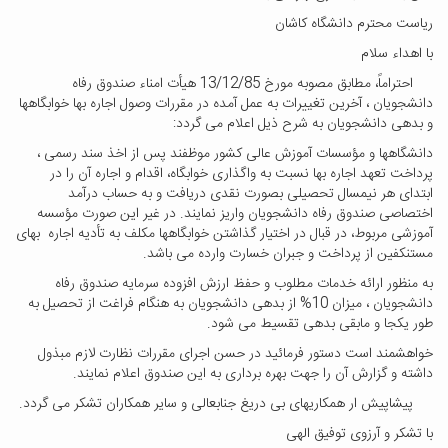
ریاست محترم دانشگاه کاشان
با اهداء سلام
احتراماً، مطابق مصوبه مورخ 13/12/85 هیأت امناء صندوق رفاه
دانشجویان ، آخرین تغییرات به عمل آمده در مقررات وصول اجاره بها خوابگاهها
و بدهی دانشجویان به شرح ذیل اعلام می گردد:
دانشگاهها و مؤسسات آموزش عالی کشور موظفند پس از اخذ سند رسمی ،
پرداخت تعهد اجاره بها نسبت به واگذاری خوابگاه، اقدام و اجاره آن را در
ابتدای هر نیمسال تحصیلی بصورت نقدی دریافت و به حساب درآمد
اختصاصی صندوق رفاه دانشجویان واریز نمایند. در غیر این صورت مؤسسه
آموزشی مربوط، در قبال در اختیار گذاشتن خوابگاهها مکلف به تأدیه اجاره بهای
مستنکفین از پرداخت و جبران خسارت وارده می باشد.
به منظور ارائه خدمات مطلوب و حفظ ارزش افزوده سرمایه صندوق رفاه
دانشجویان ، میزان 10% از بدهی دانشجویان به هنگام فراغت از تحصیل به
طور یکجا و مابقی بدهی تقسیط می شود.
خواهشمند است دستور فرمائید در حسن اجرای مقررات نظارت لازم مبذول
داشته و گزارش آن را جهت بهره برداری به این صندوق اعلام نمایند.
پیشاپیش ار همکاریهای بی دریغ جنابعالی و سایر همکاران تشکر می گردد.
با تشکر و آرزوی توفیق الهی