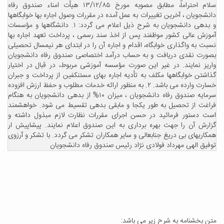
سلام احتراماً، مطابق مصوبه مورخ ۱۳/۱۲/۸۵ هیأت امناء صندوق رفاه
دانشجویان ، آخرین تغییرات به عمل آمده در مقررات وصول اجاره بها خوابگاهها
و بدهی دانشجویان به شرح ذیل اعلام می گردد: ۱. دانشگاهها و مؤسسات
آموزش عالی کشور موظفند پس از اخذ سند رسمی ، پرداخت تعهد اجاره بها
نسبت به واگذاری خوابگاه، اقدام و اجاره آن را در ابتدای هر نیمسال تحصیلی
بصورت نقدی دریافت و به حساب درآمد اختصاصی صندوق رفاه دانشجویان
واریز نمایند. در غیر این صورت مؤسسه آموزشی مربوط، در قبال در اختیار
گذاشتن خوابگاهها مکلف به تأدیه اجاره بهای مستنکفین از پرداخت و جبران
خسارت وارده می باشد. ۲. به منظور ارائه خدمات مطلوب و حفظ ارزش افزوده
سرمایه صندوق رفاه دانشجویان ، میزان ۱۰% از بدهی دانشجویان به هنگام
فراغت از تحصیل به طور یکجا و مابقی بدهی تقسیط می شود. خواهشمند
است دستور فرمائید در حسن اجرای مقررات نظارت لازم مبذول داشته و
گزارش آن را جهت بهره برداری به این صندوق اعلام نمایند. پیشاپیش ار
همکاریهای بی دریغ جنابعالی و سایر همکاران تشکر می گردد. با تشکر و آرزوی
توفیق الهی مهرداد فولادی نژاد رئیس صندوق رفاه دانشجویان
متن بخشنامه به شرح زیر می باشد: