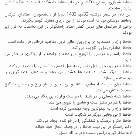
حافظ شیرازی، پسینی دلگشا را در تالار حافظ دانشکده ادبیات دانشگاه کاشان
پدیدار ساخت.
این تالار در عصر دوشنبه 30مهر 1403 لبریز از دانشجویان، استادان، کارکنان
وحافظ دوستان بود که آمده بودند از این دریای معارف گوهر برگیرند.
برخی از سرفصل های درس گفتار استاد راستگوفر در این نشست به قرار زیر
بودند:
حافظ واژه را دستمایه ای برای بیان عالی ترین مفاهیم عرفانی قرار داده است.
حافظ، توانگری دل را تقویت می کند.
حافظ راستی و درستی را ترویج می دهد و جامعه را از ریاکاری بر حذر می
دارد.
حافظ تبدیل و تحول عقل نفسانی به عقل قدسی و آسمانی را توصیه می کند.
حافظ از درگیر شدن در فتنه ها هشدار می دهد و نمادهای فتنه گریزی را
برجسته می سازد.
حافظ برای تقویت احساس استغنا و بی نیازی و علو روح و رسیدن به گنج
حقیقت تلاش می کند.
حافظ همه هستی را در رابطه با خواست و اراده پروردگار می بیند.
حافظ با غم در ستیز است و شادی را ترویج می کند.
حافظ واژه را به نیکوترین وجه مهندسی کرده است.
حافظ از بی وفایی روزگار در شکایت است.
حافظ فکر و فرهنگ و شکفتگی را در خواننده ایجاد می کند.
دکتر راستگو فر این بیت حافظ را در وصف الحال خود خواند:
لاله ساغر گیر و نرگس مست و بر ما نام فسق