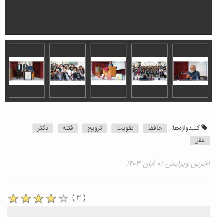
کلیدواژه‌ها:
حافظ
تقویت
ترویج
فتنه
دکتر
عقل
آخرین ویرایش ۰۱ آبان ۱۴۰۳
( ۳ )