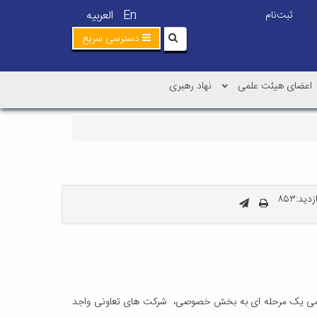
En
العربیه
ثبت‌نام
|
دسترسی سریع
اعضای هیئت علمی
نهاد رهبری
ید:۸۵۳
فتی خود را برای مدت یکسال از تاریخ 1401/12/01 لغایت 1402/11/30، از طریق مناقصه عمومی یک مرحله ای به بخش خصوصی، شرکت های تعاونی واجد