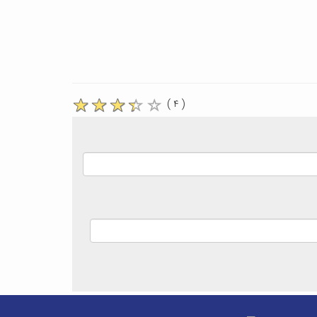
( ۴ )