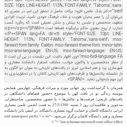
0cm 0pt; TEXT-ALIGN: justify"><SPAN lang=FA style="FONT-
SIZE: 10pt; LINE-HEIGHT: 115%; FONT-FAMILY: 'Tahoma','sans-
serif'">دکتر بابک عالمی افزود: برکات حاصل از تحقق این امر، در عصری که
می‌توان آن‌ را عصر بحران هویت و خلاء فرهنگ خودی نامید، تربیت افرادی
متعهد، متخصص و ملبس به بینش و منش عمیقی است که ره‌آورد کسب
تجارب از روح معنوی حاکم براینگونه فضاها است.<o:p></o:p></SPAN>
</P><SPAN lang=FA dir=rtl style="FONT-SIZE: 10pt; LINE-
HEIGHT: 115%; FONT-FAMILY: 'Tahoma','sans-serif'; mso-
fareast-font-family: Calibri; mso-fareast-theme-font: minor-latin;
mso-ansi-language: EN-US; mso-fareast-language: EN-US;
mso-bidi-language: FA">وی اظهار داشت: این نشست در پی آن است تا
از منظر متخصصین، با واکاوی جوانب مختلف استقرار دانشکده معماری و
شهرسازی یزد و هنر اسلامی تبریز در بافت‌های تاریخی به عنوان دو الگوی به
بار نشسته، پتانسیل‌ها و ظرفیت‌های شهر تاریخی کاشان را در تحقق‌پذیری به
این مهم بازخوانی نماید. </SPAN>
همزمان با گرامیداشت روز جهانی موزه و میراث فرهنگی، چهارمین همایش
پیوسته زندگی نو در بافت کهن با موضوع «حضور فضاهای دانشگاهی در
بافت‌های تاریخی؛ فرصت‌ها و چالش‌ها » با حضور متخصصین، صاحبنظران،
مدعوین و علاقمندان، روز 3 شنبه، 27/2/1390 به همت انجمن علمی معماری
ایرانی دانشگاه کاشان و حمایت گروه معماری دانشگاه، در آمفی تاتر دانشکده
معماری و هنر دانشگاه کاشان برگزار می‌شود. <?xml:namespace prefix = o ns
= "urn:schemas-microsoft-com:office:office" />