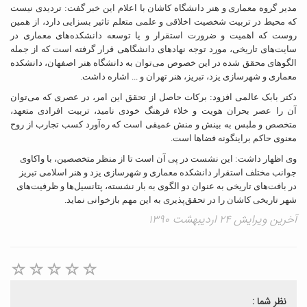
مدیر گروه معماری و هنر دانشگاه کاشان با اعلام این خبر گفت: تردیدی نیست
که محیط در تربیت شخصیت اخلاقی و علمی متعلم تاثیر بسزایی دارد، از همین
روست که اهمیت و ضرورت استقرار و یا توسعه دانشکده‌های معماری در
سایت‌های تاریخی، مورد توجه نهادهای دانشگاهی قرار گرفته است که از جمله
الگوهای محقق شده در این خصوص می‌توان به دانشگاه هنر اصفهان، دانشکده
معماری و شهرسازی یزد، تبریز، هنر تهران و ... اشاره داشت.
دکتر بابک عالمی افزود: برکات حاصل از تحقق این امر، در عصری که می‌توان
آن‌ را عصر بحران هویت و خلاء فرهنگ خودی نامید، تربیت افرادی متعهد،
متخصص و ملبس به بینش و منش عمیقی است که ره‌آورد کسب تجارب از روح
معنوی حاکم براینگونه فضاها است.
وی اظهار داشت: این نشست در پی آن است تا از منظر متخصصین، با واکاوی
جوانب مختلف استقرار دانشکده معماری و شهرسازی یزد و هنر اسلامی تبریز
در بافت‌های تاریخی به عنوان دو الگوی به بار نشسته، پتانسیل‌ها و ظرفیت‌های
شهر تاریخی کاشان را در تحقق‌پذیری به این مهم بازخوانی نماید.
آخرین ویرایش ۲۴ اردیبهشت ۱۳۹۰
نظر شما :