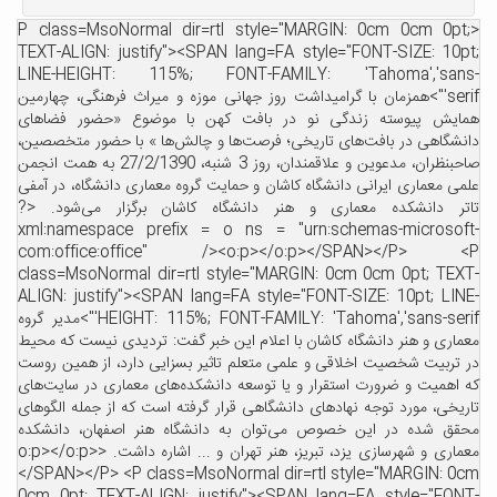
<P class=MsoNormal dir=rtl style="MARGIN: 0cm 0cm 0pt;
TEXT-ALIGN: justify"><SPAN lang=FA style="FONT-SIZE: 10pt;
LINE-HEIGHT: 115%; FONT-FAMILY: 'Tahoma','sans-
serif'">همزمان با گرامیداشت روز جهانی موزه و میراث فرهنگی، چهارمین
همایش پیوسته زندگی نو در بافت کهن با موضوع «حضور فضاهای
دانشگاهی در بافت‌های تاریخی؛ فرصت‌ها و چالش‌ها » با حضور متخصصین،
صاحبنظران، مدعوین و علاقمندان، روز 3 شنبه، 27/2/1390 به همت انجمن
علمی معماری ایرانی دانشگاه کاشان و حمایت گروه معماری دانشگاه، در آمفی
تاتر دانشکده معماری و هنر دانشگاه کاشان برگزار می‌شود. <?
xml:namespace prefix = o ns = "urn:schemas-microsoft-
com:office:office" /><o:p></o:p></SPAN></P> <P
class=MsoNormal dir=rtl style="MARGIN: 0cm 0cm 0pt; TEXT-
ALIGN: justify"><SPAN lang=FA style="FONT-SIZE: 10pt; LINE-
HEIGHT: 115%; FONT-FAMILY: 'Tahoma','sans-serif'">مدیر گروه
معماری و هنر دانشگاه کاشان با اعلام این خبر گفت: تردیدی نیست که محیط
در تربیت شخصیت اخلاقی و علمی متعلم تاثیر بسزایی دارد، از همین روست
که اهمیت و ضرورت استقرار و یا توسعه دانشکده‌های معماری در سایت‌های
تاریخی، مورد توجه نهادهای دانشگاهی قرار گرفته است که از جمله الگوهای
محقق شده در این خصوص می‌توان به دانشگاه هنر اصفهان، دانشکده
معماری و شهرسازی یزد، تبریز، هنر تهران و ... اشاره داشت. <o:p></o:p>
</SPAN></P> <P class=MsoNormal dir=rtl style="MARGIN: 0cm